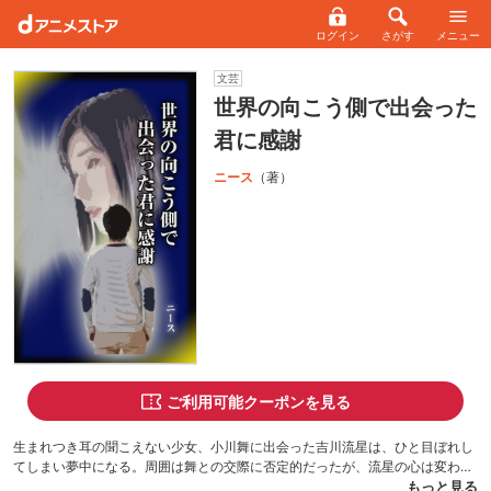
ログイン
さがす
メニュー
文芸
世界の向こう側で出会った
君に感謝
ニース
（著）
ご利用可能クーポンを見る
生まれつき耳の聞こえない少女、小川舞に出会った吉川流星は、ひと目ぼれし
てしまい夢中になる。周囲は舞との交際に否定的だったが、流星の心は変わら
なかった。障がいを持つ少女との恋愛にはいくつもの障害が待ち受けていた。
もっと見る