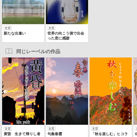
文芸
文芸
新たな出逢い
世界の向こう側で出会
った君に感謝
同じレーベルの作品
文芸
文芸
文芸
黄昏 生きて帰りし者
句集春霞
「秋を楽しむ」ヒコラ