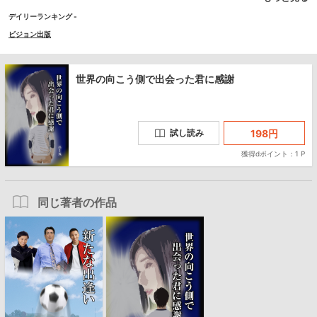
それを乗り越えて二人は――。
デイリーランキング -
ビジョン出版
世界の向こう側で出会った君に感謝
198
円
試し読み
獲得dポイント：1 P
同じ著者の作品