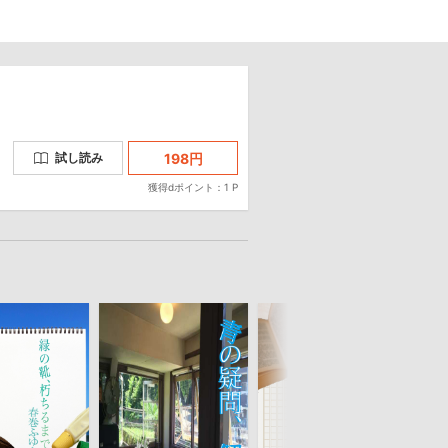
198
円
試し読み
獲得dポイント：1 P