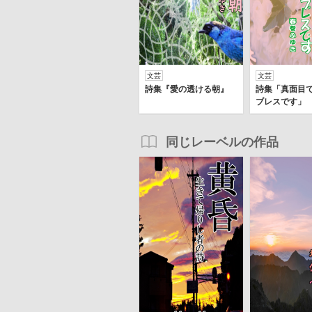
文芸
文芸
詩集『愛の透ける朝』
詩集「真面目
ブレスです」
同じレーベルの作品