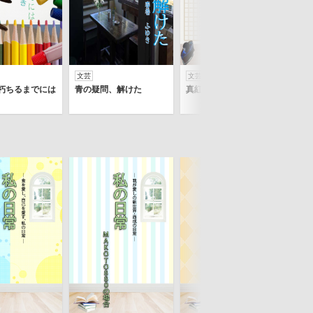
文芸
文芸
文芸
朽ちるまでには
青の疑問、解けた
真紅の影に溺れて
愛
で