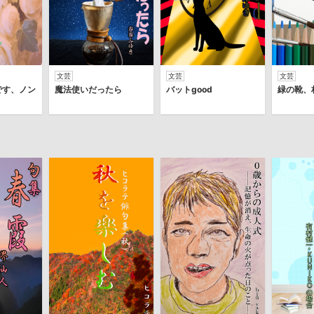
文芸
文芸
文芸
です、ノン
魔法使いだったら
バットgood
緑の靴、