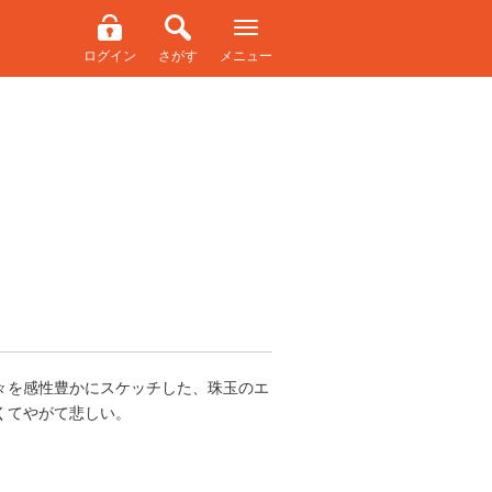
ログイン
さがす
メニュー
々を感性豊かにスケッチした、珠玉のエ
くてやがて悲しい。