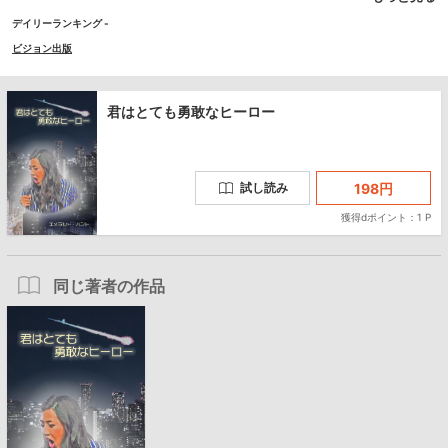
デイリーランキング -
ビジョン出版
君はとても勇敢なヒーロー
198
円
試し読み
獲得dポイント：1 P
同じ著者の作品