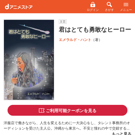
ログイン
さがす
メニュー
文芸
君はとても勇敢なヒーロー
エメラルド・ハント
（著）
ご利用可能クーポンを見る
洋服店で働きながら、人生を変えるために一大決心をし、タレント事務所のオ
ーディションを受けた主人公。沖縄から東京へ。不安と憧れの中で交錯する主
人公の想いは果たして結実するのだろうか。そしてその先にあるものは――。
もっと見る