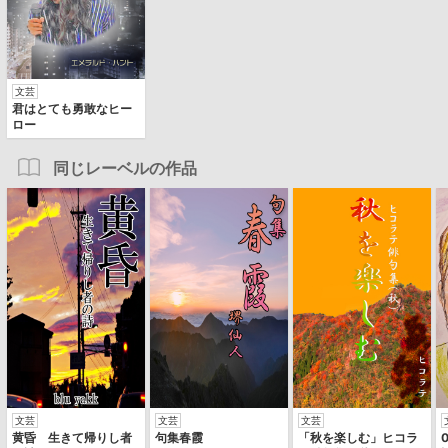
文芸
君はとても勇敢なヒー
ロー
同じレーベルの作品
文芸
文芸
文芸
黄昏 生きて帰りし者
句集春霞
「秋を楽しむ」ヒコラ