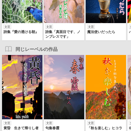
文芸
文芸
文芸
詩集『愛の透ける朝』
詩集「真面目です、ノ
魔法使いだったら
ンブレスです」
同じレーベルの作品
文芸
文芸
文芸
黄昏 生きて帰りし者
句集春霞
「秋を楽しむ」ヒコラ