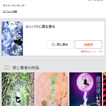
心に問いかける全10作の詩。この詩をあなたの友にしていただければ――。
デイリーランキング -
ビジョン出版
カンバスに黒を塗る
198
円
試し読み
獲得dポイント：1 P
同じ著者の作品