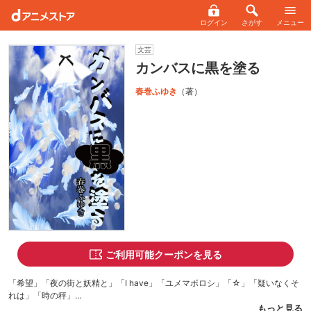
ログイン
さがす
メニュー
文芸
カンバスに黒を塗る
春巻ふゆき
（著）
ご利用可能クーポンを見る
「希望」「夜の街と妖精と」「I have」「ユメマボロシ」「☆」「疑いなくそ
れは」「時の秤」
「ハロー」「帰還」「愛と生と ～to love anything」「Camellia」。あなたの
もっと見る