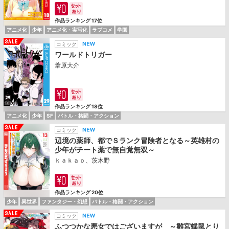
作品ランキング 17位
アニメ化
少年
アニメ化・実写化
ラブコメ
学園
コミック
ワールドトリガー
葦原大介
作品ランキング 18位
アニメ化
少年
SF
バトル・格闘・アクション
コミック
辺境の薬師、都でＳランク冒険者となる～英雄村の
少年がチート薬で無自覚無双～
ｋａｋａｏ、茨木野
作品ランキング 20位
少年
異世界
ファンタジー・幻想
バトル・格闘・アクション
コミック
ふつつかな悪女ではございますが ～雛宮蝶鼠とり