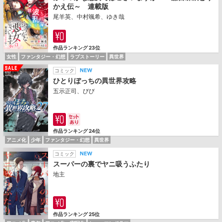
かえ伝～ 連載版
尾羊英、中村颯希、ゆき哉
作品ランキング 23位
女性
ファンタジー・幻想
ラブストーリー
異世界
コミック
ひとりぼっちの異世界攻略
五示正司、びび
作品ランキング 24位
アニメ化
少年
ファンタジー・幻想
異世界
コミック
スーパーの裏でヤニ吸うふたり
地主
作品ランキング 25位