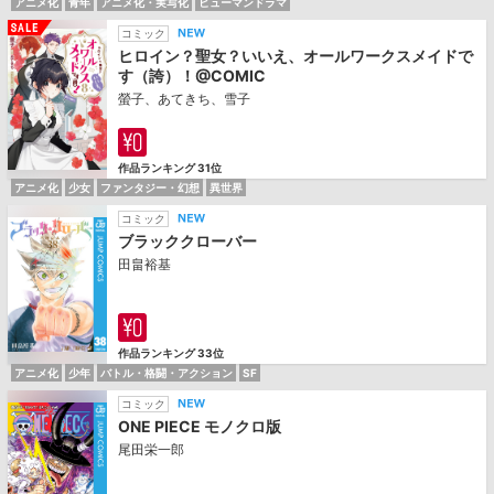
アニメ化
青年
アニメ化・実写化
ヒューマンドラマ
コミック
ヒロイン？聖女？いいえ、オールワークスメイドで
す（誇）！@COMIC
螢子、あてきち、雪子
作品ランキング 31位
アニメ化
少女
ファンタジー・幻想
異世界
コミック
ブラッククローバー
田畠裕基
作品ランキング 33位
アニメ化
少年
バトル・格闘・アクション
SF
コミック
ONE PIECE モノクロ版
尾田栄一郎