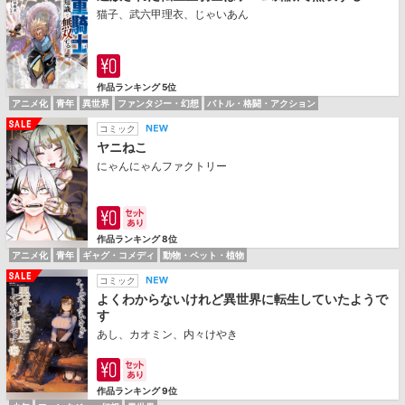
猫子、武六甲理衣、じゃいあん
作品ランキング 5位
アニメ化
青年
異世界
ファンタジー・幻想
バトル・格闘・アクション
コミック
ヤニねこ
にゃんにゃんファクトリー
作品ランキング 8位
アニメ化
青年
ギャグ・コメディ
動物・ペット・植物
コミック
よくわからないけれど異世界に転生していたようで
す
あし、カオミン、内々けやき
作品ランキング 9位