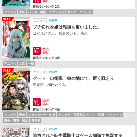
作品ランキング 2位
アニメ化
少年
バトル・格闘・アクション
ギャグ・コメディ
コミック
ブチ切れ令嬢は報復を誓いました。
はぐれメタボ、おおのいも、昌未
作品ランキング 3位
アニメ化
女性
一般
コミック
ゲート 自衛隊 彼の地にて、斯く戦えり
竿尾悟、柳内たくみ
作品ランキング 4位
アニメ化
青年
ファンタジー・幻想
アニメ化・実写化
バトル・格闘・アクション
戦争・軍事・戦記
異世界
コミック
追放された転生重騎士はゲーム知識で無双する