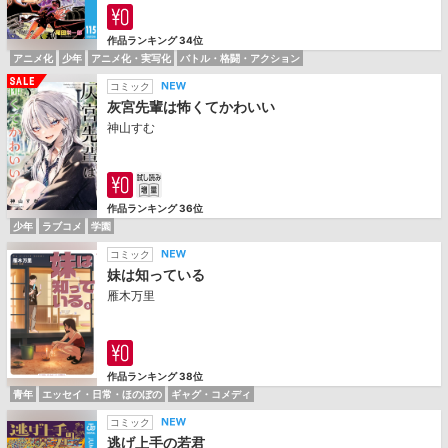
作品ランキング 34位
アニメ化
少年
アニメ化・実写化
バトル・格闘・アクション
コミック
灰宮先輩は怖くてかわいい
神山すむ
作品ランキング 36位
少年
ラブコメ
学園
コミック
妹は知っている
雁木万里
作品ランキング 38位
青年
エッセイ・日常・ほのぼの
ギャグ・コメディ
コミック
逃げ上手の若君