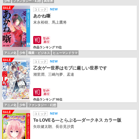
少年
ファンタジー・幻想
異世界
コミック
あかね噺
末永裕樹、馬上鷹将
作品ランキング 11位
アニメ化
少年
職業・ビジネス
ヒューマンドラマ
コミック
乙女ゲー世界はモブに厳しい世界です
潮里潤、三嶋与夢、孟達
作品ランキング 16位
アニメ化
少年
ファンタジー・幻想
コミック
To LOVEる―とらぶる―ダークネス カラー版
矢吹健太朗、長谷見沙貴