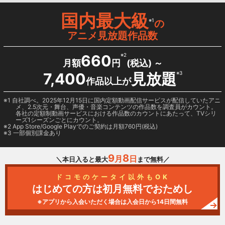
国内最大級
※1
の
アニメ見放題作品数
660
※2
月額
円
(税込) ～
7,400
見放題
※3
作品以上が
1 自社調べ。2025年12月15日に国内定額動画配信サービスが配信していたアニ
メ、2.5次元・舞台、声優・音楽コンテンツの作品数を調査員がカウント。
各社の定額制動画サービスにおける作品数のカウントにあたって、TVシリ
ーズ1シーズンごとにカウント。
2
App Store/Google Play
でのご契約は月額760円(税込)
3 一部個別課金あり
9
8
月
日
＼本日入ると最大
まで無料／
ドコモのケータイ以外もOK
はじめての方は初月無料でおためし
※アプリから入会いただく場合は入会日から14日間無料