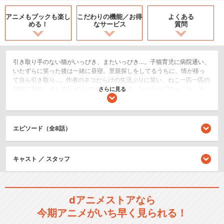
アニメもブックも
楽し
こだわりの機能／
お得
よくある
める！
なサービス
質問
引き取り手のない猫がいっぴき、またいっぴき…。子猫育児に病院通い、
いたずらに笑った後は一緒に昼寝。里親探しをしてるうちに、情が移っ
て自ら引き取り…。作者のネコだらけの生活ぶりに笑い、ねこ一匹一匹の
個性に和み、そして｢いのちの大切さ｣を知る。“ハピハピ”ほっこり、そし
さらに見る
て、“ぎうぎう”な日々を、笑いと涙でつづります!
ショート
日常/ほのぼの
エピソード（全8話）
シリーズ／関連のアニメ作品
キャスト ／ スタッフ
くるねこ
dアニメストアなら
今期アニメがいち早く見られる！