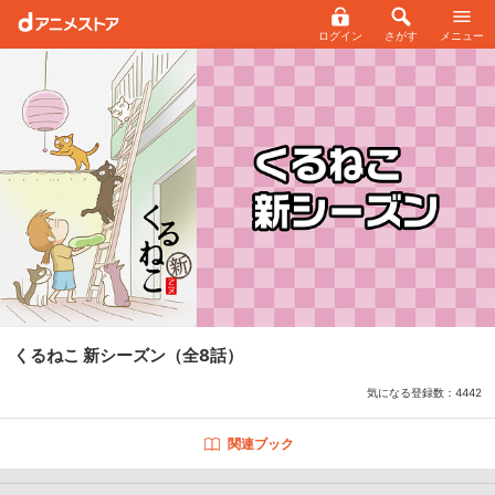
ログイン
さがす
メニュー
くるねこ 新シーズン
（全8話）
気になる登録数：
4442
関連ブック