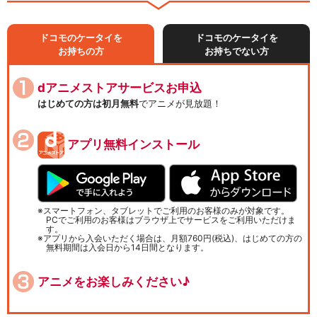
ドコモのケータイを
ドコモのケータイを
お持ちの方
お持ちでない方
dアニメストアサービスお申込
はじめての方は初月無料
でアニメが見放題！
アプリ無料インストール
スマートフォン、タブレットでご利用のお客様のみが対象です。
PCでご利用のお客様はブラウザ上でサービスをご利用いただけま
す。
アプリから入会いただく場合は、月額760円(税込)、はじめての方の
無料期間は入会日から14日間となります。
アニメをお楽しみください♪