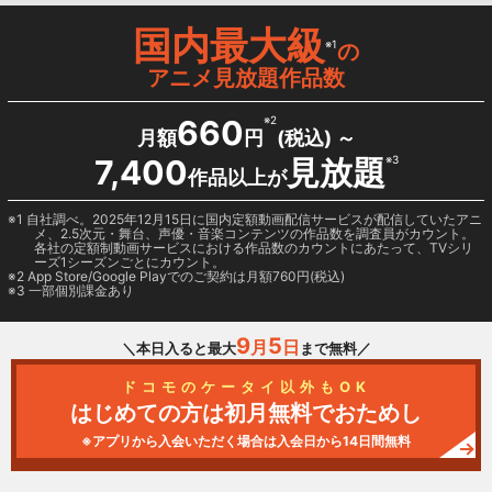
国内最大級
※1
の
アニメ見放題作品数
660
※2
月額
円
(税込) ～
7,400
見放題
※3
作品以上が
1 自社調べ。2025年12月15日に国内定額動画配信サービスが配信していたアニ
メ、2.5次元・舞台、声優・音楽コンテンツの作品数を調査員がカウント。
各社の定額制動画サービスにおける作品数のカウントにあたって、TVシリ
ーズ1シーズンごとにカウント。
2
App Store/Google Play
でのご契約は月額760円(税込)
3 一部個別課金あり
9
5
月
日
＼本日入ると最大
まで無料／
ドコモのケータイ以外もOK
はじめての方は初月無料でおためし
※アプリから入会いただく場合は入会日から14日間無料