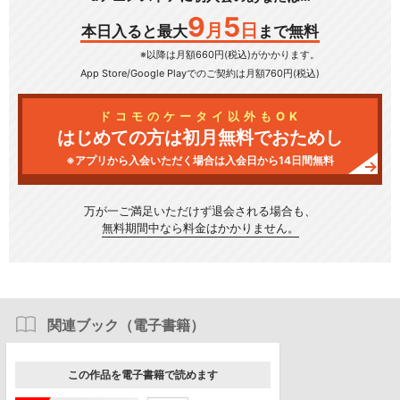
9
5
月
日
本日入ると最大
まで無料
※以降は月額660円(税込)がかかります。
App Store/Google Play
でのご契約は月額760円(税込)
ドコモのケータイ以外もOK
はじめての方は初月無料でおためし
※アプリから入会いただく場合は入会日から14日間無料
万が一ご満足いただけず
退会される場合も、
無料期間中なら料金はかかりません。
関連ブック（電子書籍）
この作品を電子書籍で読めます