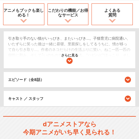
アニメもブックも
楽し
こだわりの機能／
お得
よくある
める！
なサービス
質問
引き取り手のない猫がいっぴき、またいっぴき…。子猫育児に病院通い、
いたずらに笑った後は一緒に昼寝。里親探しをしてるうちに、情が移っ
て自ら引き取り…。作者のネコだらけの生活ぶりに笑い、ねこ一匹一匹の
個性に和み、そして｢いのちの大切さ｣を知る。“ハピハピ”ほっこり、そし
さらに見る
て、“ぎうぎう”な日々を、笑いと涙でつづります!
ショート
日常/ほのぼの
エピソード（全8話）
シリーズ／関連のアニメ作品
キャスト ／ スタッフ
くるねこ
dアニメストアなら
今期アニメがいち早く見られる！