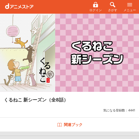
ログイン
さがす
メニュー
くるねこ 新シーズン
（全8話）
気になる登録数：
4441
関連ブック