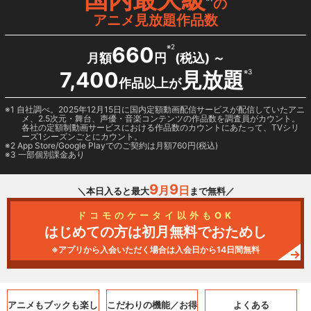
の
アニメ見放題作品数
660
※2
月額
円
(税込) ～
7,400
見放題
※3
作品以上が
1 自社調べ。2025年12月15日に国内定額動画配信サービスが配信していたアニ
メ、2.5次元・舞台、声優・音楽コンテンツの作品数を調査員がカウント。
各社の定額制動画サービスにおける作品数のカウントにあたって、TVシリ
ーズ1シーズンごとにカウント。
2
App Store/Google Play
でのご契約は月額760円(税込)
3 一部個別課金あり
9
9
月
日
＼本日入ると最大
まで無料／
ドコモのケータイ以外もOK
はじめての方は初月無料でおためし
※アプリから入会いただく場合は入会日から14日間無料
アニメもブックも
楽し
こだわりの機能／
お得
よくある