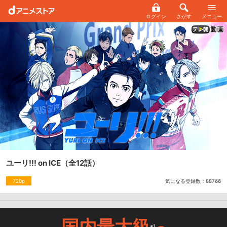
ログイン
さがす
メニュー
ユーリ!!! on ICE
（全12話）
気になる登録数：
88766
720p
国内最大級
※1