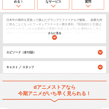
める！
なサービス
質問
日本中の期待を背負って挑んだグランプリファイナルで惨敗… 故郷九州
に帰ることになったフィギュアスケーター勝生勇利。｢現役続行と引退は
ハーフ ハーフ…｣そんな気持ちで実家に引きこもっていた勇利のところに
突然やってきたのは世界選手権5連覇のヴィクトル・ニキフォロフで…
さらに見る
日本の崖っぷちスケーター勝生勇利と、ロシアの下克上スケーターユー
リ・プリセツキー。2人のユーリと、王者ヴィクトル・ニキフォロフで挑
む前代未聞のグランプリシリーズが今、幕をあける！
エピソード（全12話）
スポーツ/競技
ドラマ/青春
キャスト ／ スタッフ
シリーズ／関連のアニメ作品
ユーリ!!! on CONCERT
dアニメストアなら
今期アニメがいち早く見られる！