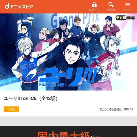
ログイン
さがす
メニュー
ユーリ!!! on ICE
（全12話）
気になる登録数：
88769
720p
国内最大級
※1