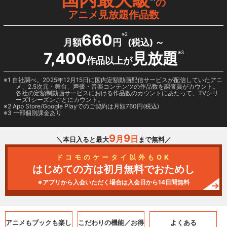
の
アニメ見放題作品数
660
※2
月額
円
(税込) ～
7,400
見放題
※3
作品以上が
1 自社調べ。2025年12月15日に国内定額動画配信サービスが配信していたアニ
メ、2.5次元・舞台、声優・音楽コンテンツの作品数を調査員がカウント。
各社の定額制動画サービスにおける作品数のカウントにあたって、TVシリ
ーズ1シーズンごとにカウント。
2
App Store/Google Play
でのご契約は月額760円(税込)
3 一部個別課金あり
9
9
月
日
＼本日入ると最大
まで無料／
ドコモのケータイ以外もOK
はじめての方は初月無料でおためし
※アプリから入会いただく場合は入会日から14日間無料
アニメもブックも
楽し
こだわりの機能／
お得
よくある