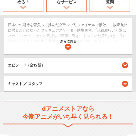
める！
なサービス
質問
日本中の期待を背負って挑んだグランプリファイナルで惨敗… 故郷九州
に帰ることになったフィギュアスケーター勝生勇利。｢現役続行と引退は
ハーフ ハーフ…｣そんな気持ちで実家に引きこもっていた勇利のところに
突然やってきたのは世界選手権5連覇のヴィクトル・ニキフォロフで…
さらに見る
日本の崖っぷちスケーター勝生勇利と、ロシアの下克上スケーターユー
リ・プリセツキー。2人のユーリと、王者ヴィクトル・ニキフォロフで挑
む前代未聞のグランプリシリーズが今、幕をあける！
エピソード（全12話）
スポーツ/競技
ドラマ/青春
キャスト ／ スタッフ
シリーズ／関連のアニメ作品
ユーリ!!! on CONCERT
dアニメストアなら
今期アニメがいち早く見られる！