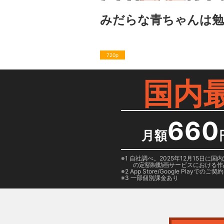
みだらな青ちゃんは
720p
国内
660
月額
1 自社調べ。2025年12月15
の定額制動画サービスにおける作
2
App Store/Google Play
でのご契約は
3 一部個別課金あり