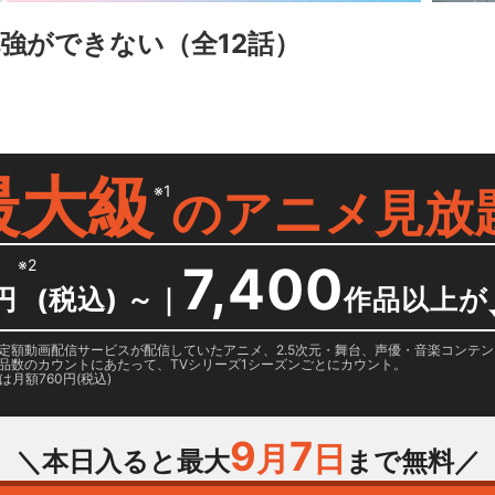
勉強ができない
（全12話）
最大級
※1
の
アニメ見放
※2
7,400
円
(税込) ～
｜
作品以上が
日に国内定額動画配信サービスが配信していたアニメ、2.5次元・舞台、声優・音楽コン
品数のカウントにあたって、TVシリーズ1シーズンごとにカウント。
月額760円(税込)
9
7
月
日
＼本日入ると最大
まで無料／