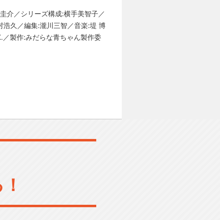
圭介／シリーズ構成:横手美智子／
村浩久／編集:瀧川三智／音楽:堤 博
K.／製作:みだらな青ちゃん製作委
る！