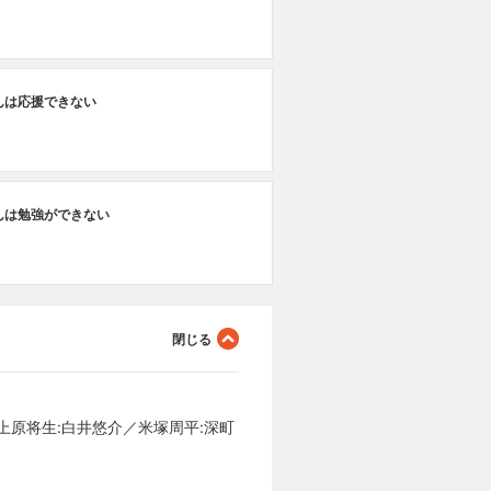
んは応援できない
んは勉強ができない
／上原将生:白井悠介／米塚周平:深町