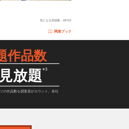
気になる登録数：
66182
関連ブック
題作品数
※3
見放題
テンツの作品数を調査員がカウント。各社