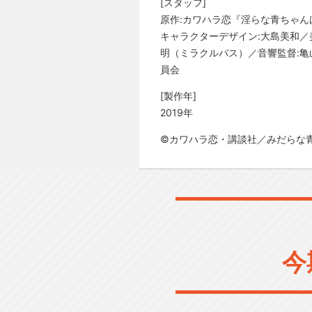
[スタッフ]
原作:カワハラ恋『淫らな青ちゃん
キャラクターデザイン:大島美和／美
明（ミラクルバス）／音響監督:亀山
員会
[製作年]
2019年
©カワハラ恋・講談社／みだらな
今