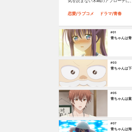
気を読まない木嶋のアプローチに
恋愛/ラブコメ
ドラマ/青春
#01
青ちゃんは青
#03
青ちゃんは下
#05
青ちゃんは童
#07
青ちゃんは海