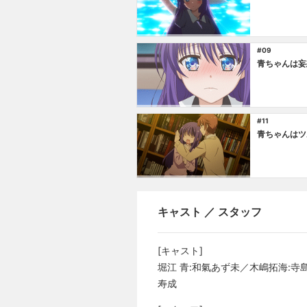
#09
青ちゃんは妄
#11
青ちゃんはツ
キャスト ／ スタッフ
[キャスト]
堀江 青:和氣あず未／木嶋拓海:寺
寿成