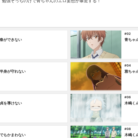
、勉強そっちのけで青ちゃんのエロ妄想が暴走する！
#02
春ができない
青ちゃ
#04
半身が守れない
雅ちゃ
#06
貞を導けない
木嶋く
#08
でもかまわない
木嶋く