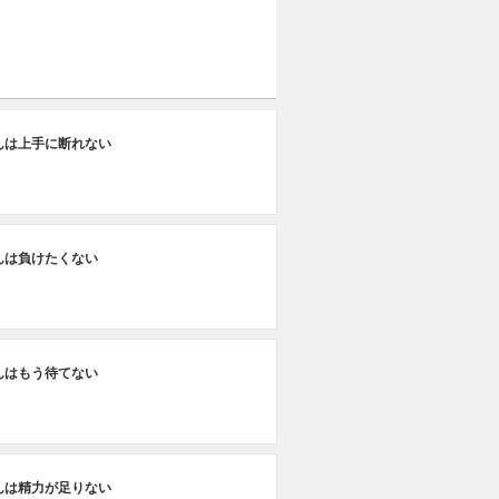
んは上手に断れない
んは負けたくない
んはもう待てない
んは精力が足りない