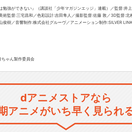
は勉強ができない』（講談社「少年マガジンエッジ」連載）／監督:井上
術監督:三宅昌和／色彩設計:吉田隼人／撮影監督:佐藤 敦／3D監督:北
俊樹／音響制作:株式会社グルーヴ／アニメーション制作:SILVER LIN
青ちゃん製作委員会
dアニメストアなら
期アニメがいち早く見られ