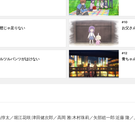
#10
想じゃ足りない
お父さ
#12
ルツルパンツがはけない
青ちゃ
島惇太／堀江花咲:津田健次郎／高岡 雅:木村珠莉／矢部総一郎:近藤 隆