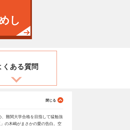
めし
よくある
質問
め、難関大学合格を目指して猛勉強
王」の木嶋がまさかの愛の告白。空