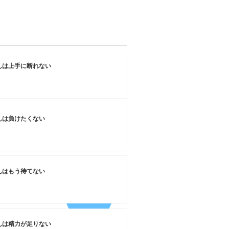
んは上手に断れない
んは負けたくない
んはもう待てない
んは精力が足りない