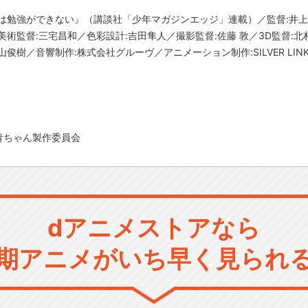
は勉強ができない』（講談社「少年マガジンエッジ」連載）／監督:井上
術監督:三宅昌和／色彩設計:吉田隼人／撮影監督:佐藤 敦／3D監督:北
俊樹／音響制作:株式会社グルーヴ／アニメーション制作:SILVER LIN
青ちゃん製作委員会
dアニメストアなら
期アニメがいち早く見られ