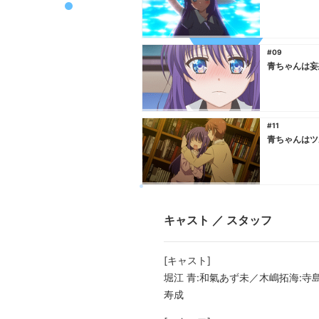
#09
青ちゃんは妄
#11
青ちゃんはツ
キャスト ／ スタッフ
[キャスト]
堀江 青:和氣あず未／木嶋拓海:寺
寿成