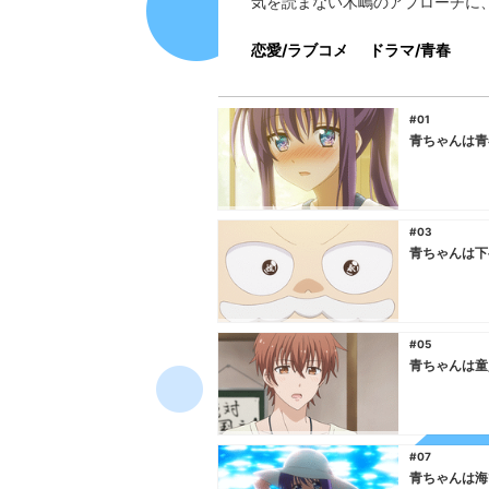
気を読まない木嶋のアプローチに
恋愛/ラブコメ
ドラマ/青春
#01
青ちゃんは青
#03
青ちゃんは下
#05
青ちゃんは童
#07
青ちゃんは海