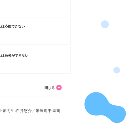
んは応援できない
んは勉強ができない
／上原将生:白井悠介／米塚周平:深町