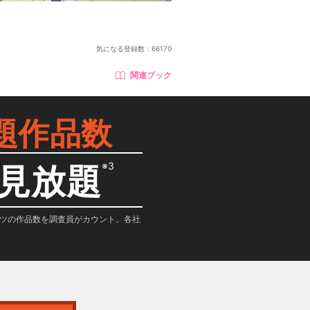
気になる登録数：
66170
関連ブック
題作品数
※3
見放題
テンツの作品数を調査員がカウント。各社