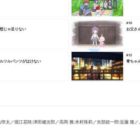
#10
想じゃ足りない
お父さ
#12
ルツルパンツがはけない
青ちゃ
島惇太／堀江花咲:津田健次郎／高岡 雅:木村珠莉／矢部総一郎:近藤 隆