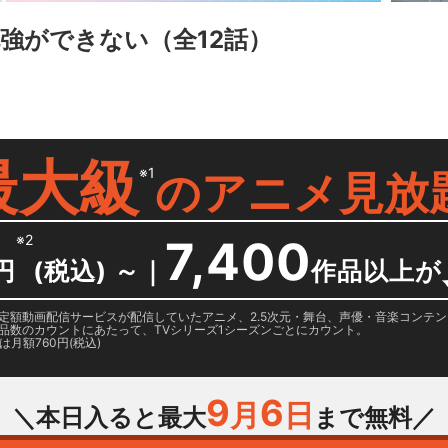
勉強ができない
（全12話）
最大級
※1
の
アニメ見放
※2
7,400
円
(税込) ～
｜
作品以上が
日に国内定額動画配信サービスが配信していたアニメ、2.5次元・舞台、声優・音楽コン
品数のカウントにあたって、TVシリーズ1シーズンごとにカウント。
月額760円(税込)
9
6
月
日
＼本日入ると最大
まで無料／