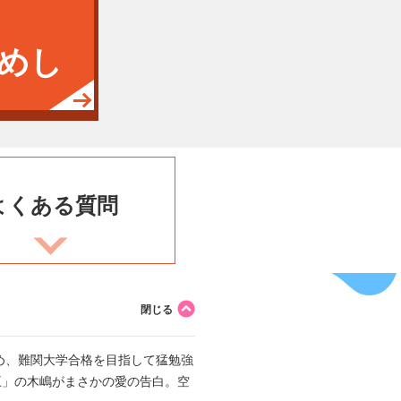
めし
よくある
質問
め、難関大学合格を目指して猛勉強
王」の木嶋がまさかの愛の告白。空