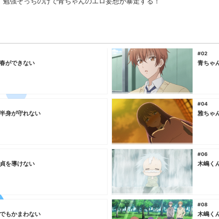
、勉強そっちのけで青ちゃんのエロ妄想が暴走する！
#02
春ができない
青ちゃ
#04
半身が守れない
雅ちゃ
#06
貞を導けない
木嶋く
#08
でもかまわない
木嶋く