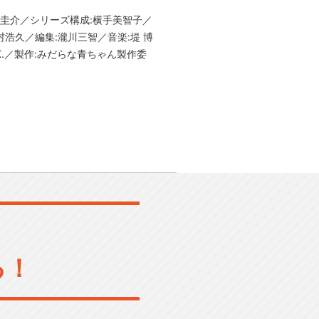
圭介／シリーズ構成:横手美智子／
村浩久／編集:瀧川三智／音楽:堤 博
K.／製作:みだらな青ちゃん製作委
る！