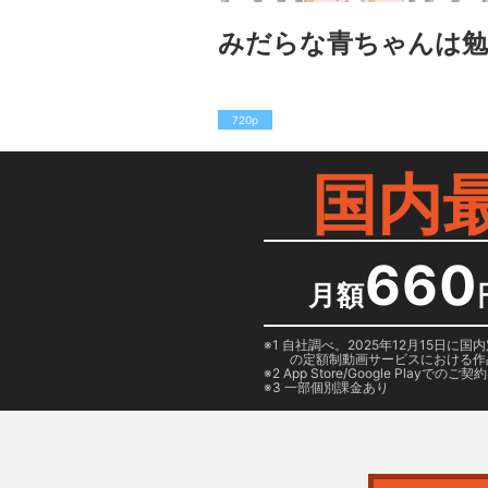
みだらな青ちゃんは
720p
国内
660
月額
1 自社調べ。2025年12月15
の定額制動画サービスにおける作
2
App Store/Google Play
でのご契約は
3 一部個別課金あり