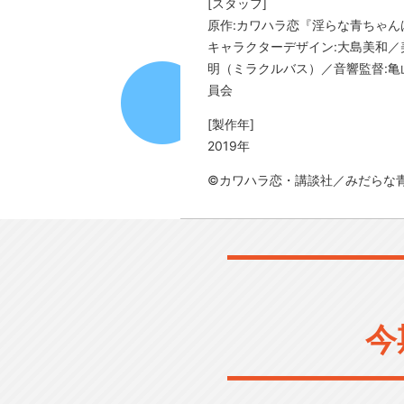
[スタッフ]
原作:カワハラ恋『淫らな青ちゃん
キャラクターデザイン:大島美和／美
明（ミラクルバス）／音響監督:亀山
員会
[製作年]
2019年
©カワハラ恋・講談社／みだらな
今