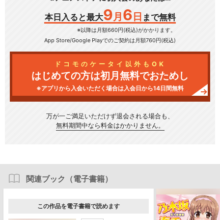
9
6
月
日
本日入ると最大
まで無料
※以降は月額660円(税込)がかかります。
App Store/Google Play
でのご契約は月額760円(税込)
ドコモのケータイ以外もOK
はじめての方は初月無料でおためし
※アプリから入会いただく場合は入会日から14日間無料
万が一ご満足いただけず
退会される場合も、
無料期間中なら料金はかかりません。
関連ブック（電子書籍）
この作品を電子書籍で読めます