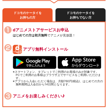
ドコモのケータイを
ドコモのケータイを
お持ちの方
お持ちでない方
dアニメストアサービスお申込
はじめての方は初月無料
でアニメが見放題！
アプリ無料インストール
スマートフォン、タブレットでご利用のお客様のみが対象です。
PCでご利用のお客様はブラウザ上でサービスをご利用いただけま
す。
アプリから入会いただく場合は、月額760円(税込)、はじめての方の
無料期間は入会日から14日間となります。
アニメをお楽しみください♪