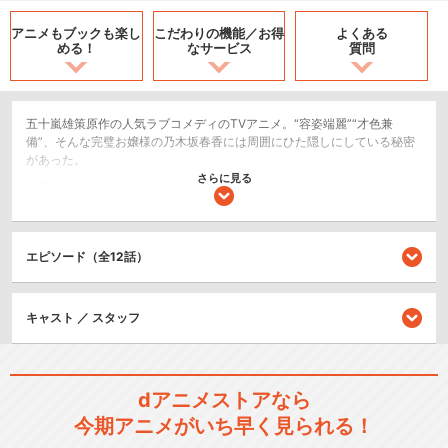
アニメもブックも
楽し
こだわりの機能／
お得
よくある
める！
なサービス
質問
五十嵐雄策原作の人気ラブコメディのTVアニメ。“容姿端麗”“才色兼
備”、そんな完璧お嬢様の乃木坂春香には周囲にひた隠しにしている秘密
があった。
さらに見る
恋愛/ラブコメ
シリーズ／関連のアニメ作品
エピソード（全12話）
乃木坂春香の秘密 ぴゅあれっ
つぁ♪
キャスト ／ スタッフ
dアニメストアなら
乃木坂春香の秘密 ふぃな～れ
今期アニメがいち早く見られる！
♪