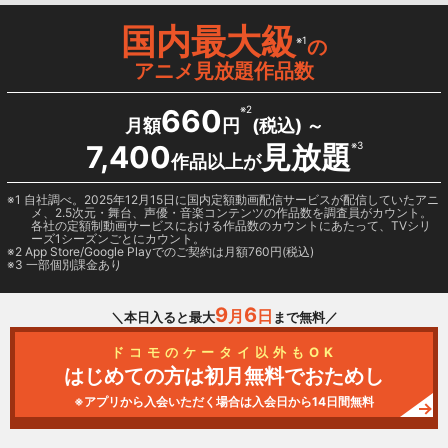
国内最大級
※1
の
アニメ見放題作品数
660
※2
月額
円
(税込) ～
7,400
見放題
※3
作品以上が
1 自社調べ。2025年12月15日に国内定額動画配信サービスが配信していたアニ
メ、2.5次元・舞台、声優・音楽コンテンツの作品数を調査員がカウント。
各社の定額制動画サービスにおける作品数のカウントにあたって、TVシリ
ーズ1シーズンごとにカウント。
2
App Store/Google Play
でのご契約は月額760円(税込)
3 一部個別課金あり
9
6
月
日
＼本日入ると最大
まで無料／
ドコモのケータイ以外もOK
はじめての方は初月無料でおためし
※アプリから入会いただく場合は入会日から14日間無料