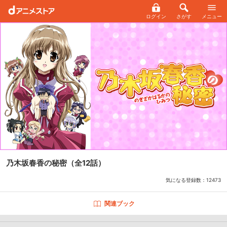
ログイン
さがす
メニュー
乃木坂春香の秘密
（全12話）
気になる登録数：
12473
関連ブック