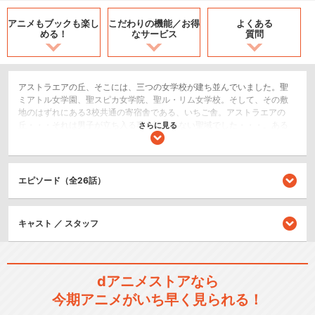
アニメもブックも
楽し
こだわりの機能／
お得
よくある
める！
なサービス
質問
アストラエアの丘、そこには、三つの女学校が建ち並んでいました。聖
ミアトル女学園、聖スピカ女学院、聖ル・リム女学校。そして、その敷
地のはずれにある3校共通の寄宿舎である、いちご舎。アストラエアの
丘・・・それは男子が立ち入る事の許されない聖域でした・・・。ある
さらに見る
事情で聖ミアトル女学園の4年生(中高一貫教育のため実際の高校1年生に
あたる)に編入することになった“渚砂”(なぎざ)は新しい学園生活への期待
と不安で胸がいっぱいでした。その編入初日に誰もが憧れる『エトワー
ル』の“花園静馬”(はなぞのしずま)に出会い、その美しさに心を奪われた
エピソード（全26話）
瞬間、身体が動かなくなってしまう。一方、そんな渚砂を優しく見つめ
る静馬は渚砂の肩に両手を伸ばし顔を近づけ、そして・・・!?学年も学校
も違うさまざまな思いを秘めた乙女だけによる百合色学園ライフ。そん
キャスト ／ スタッフ
なヒミツの花園で起きる出来事をあなたもちょっと覗いてみません
か・・・?
恋愛/ラブコメ
dアニメストアなら
閉じる
今期アニメがいち早く見られる！