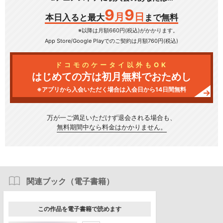
9
9
月
日
本日入ると最大
まで無料
※以降は月額660円(税込)がかかります。
App Store/Google Play
でのご契約は月額760円(税込)
ドコモのケータイ以外もOK
はじめての方は初月無料でおためし
※アプリから入会いただく場合は入会日から14日間無料
万が一ご満足いただけず
退会される場合も、
無料期間中なら料金はかかりません。
関連ブック（電子書籍）
この作品を電子書籍で読めます