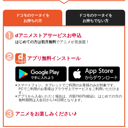
ドコモのケータイを
ドコモのケータイを
お持ちの方
お持ちでない方
dアニメストアサービスお申込
はじめての方は初月無料
でアニメが見放題！
アプリ無料インストール
スマートフォン、タブレットでご利用のお客様のみが対象です。
PCでご利用のお客様はブラウザ上でサービスをご利用いただけま
す。
アプリから入会いただく場合は、月額760円(税込)、はじめての方の
無料期間は入会日から14日間となります。
アニメをお楽しみください♪