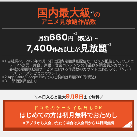
国内最大級
※1
の
アニメ見放題作品数
660
※2
月額
円
(税込) ～
7,400
見放題
※3
作品以上が
1 自社調べ。2025年12月15日に国内定額動画配信サービスが配信していたアニ
メ、2.5次元・舞台、声優・音楽コンテンツの作品数を調査員がカウント。
各社の定額制動画サービスにおける作品数のカウントにあたって、TVシリ
ーズ1シーズンごとにカウント。
2
App Store/Google Play
でのご契約は月額760円(税込)
3 一部個別課金あり
9
9
月
日
＼本日入ると最大
まで無料／
ドコモのケータイ以外もOK
はじめての方は初月無料でおためし
※アプリから入会いただく場合は入会日から14日間無料