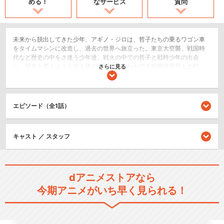
める！
なサービス
質問
未来から脱出してきた少年、アギノ・ジロは、哲子たちの乗るワゴン車
をタイムマシンに改造し、過去の世界へ旅立った。東京大空襲、戦国時
代など歴史の中をさ迷う少年達。戦火の中での哲子と戦時少年の出会
い。歴史を変えようとする謎の一団と、それを守る時間管理局との戦
さらに見る
い。そしてジロを追うタイムハンター、クタジマ・トシトとの追跡劇の
末、着いた所は安土桃山時代。織田信長や森蘭丸と出会った一行は、そ
こが本能寺の変の直前であることを知る。果たして本能寺の変は起こる
のか?少年達は元の時代へ帰れるのか?そして哲子と蘭丸の時空を超えた
エピソード（全1話）
恋の行方は?謎の男クタジマの正体は?風雲急を告げる本能寺。そして意
外な結末が―――。
SF/ファンタジー
キャスト ／ スタッフ
閉じる
dアニメストアなら
今期アニメがいち早く見られる！