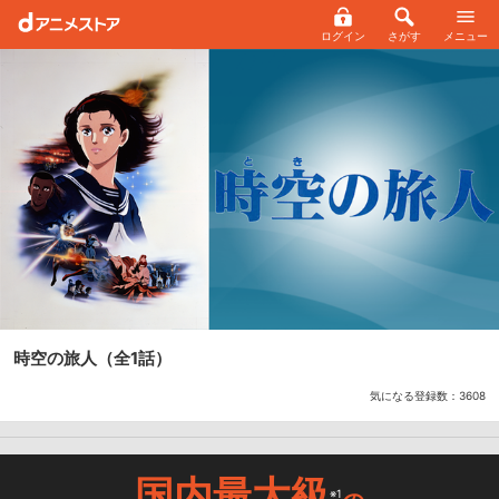
ログイン
さがす
メニュー
時空の旅人
（全1話）
気になる登録数：
3608
国内最大級
※1