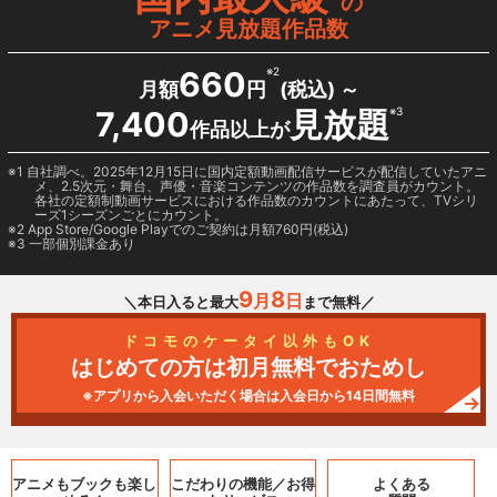
の
アニメ見放題作品数
660
※2
月額
円
(税込) ～
7,400
見放題
※3
作品以上が
1 自社調べ。2025年12月15日に国内定額動画配信サービスが配信していたアニ
メ、2.5次元・舞台、声優・音楽コンテンツの作品数を調査員がカウント。
各社の定額制動画サービスにおける作品数のカウントにあたって、TVシリ
ーズ1シーズンごとにカウント。
2
App Store/Google Play
でのご契約は月額760円(税込)
3 一部個別課金あり
9
8
月
日
＼本日入ると最大
まで無料／
ドコモのケータイ以外もOK
はじめての方は初月無料でおためし
※アプリから入会いただく場合は入会日から14日間無料
アニメもブックも
楽し
こだわりの機能／
お得
よくある