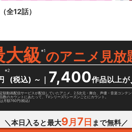
（全12話）
最大級
※1
の
アニメ見放
※2
7,400
円
(税込) ～
｜
作品以上が
日に国内定額動画配信サービスが配信していたアニメ、2.5次元・舞台、声優・音楽コン
品数のカウントにあたって、TVシリーズ1シーズンごとにカウント。
月額760円(税込)
9
7
月
日
＼本日入ると最大
まで無料／