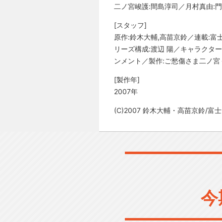
二ノ宮峻護:間島淳司／月村真由:
[スタッフ]
原作:鈴木大輔,高苗京鈴／連載:富
リーズ構成:渡辺 陽／キャラクタ
ンメント／製作:ご愁傷さま二ノ宮
[製作年]
2007年
(C)2007 鈴木大輔・高苗京鈴
今