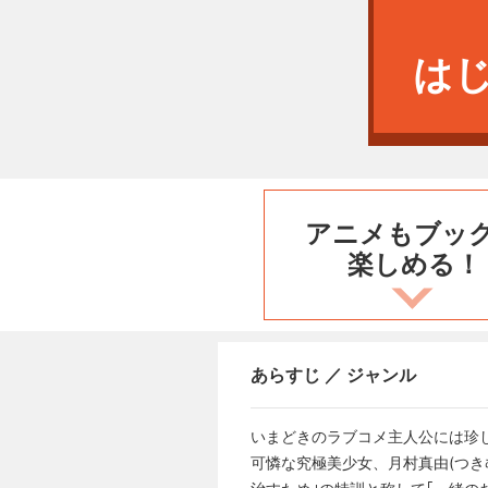
は
アニメもブッ
楽しめる！
あらすじ ／ ジャンル
いまどきのラブコメ主人公には珍
可憐な究極美少女、月村真由(つき