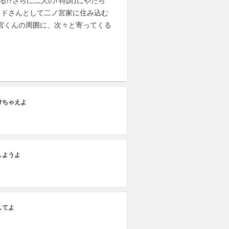
る!?さらに二人の｢特訓｣にやたら
イドさんとして二ノ宮家に住み込む
ノ宮くんの周囲に、次々と寄ってくる
けちゃえよ
しようよ
してよ