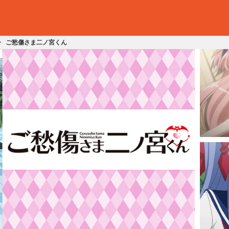
ご愁傷さま二ノ宮くん