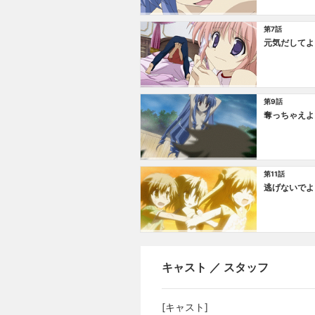
第7話
元気だしてよ
第9話
奪っちゃえよ
第11話
逃げないでよ
キャスト ／ スタッフ
[キャスト]