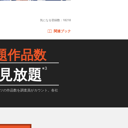
気になる登録数：
18218
関連ブック
題作品数
※3
見放題
テンツの作品数を調査員がカウント。各社