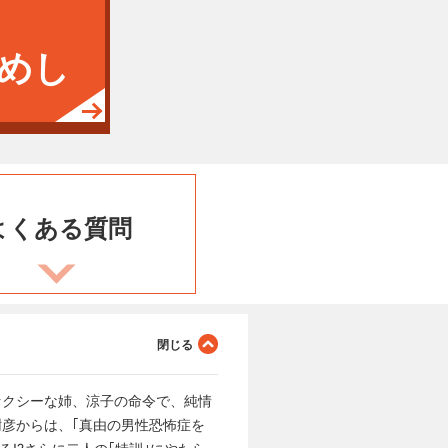
めし
よくある
質問
セクシーな姉、涼子の命令で、純情
樹彦からは、｢真由の男性恐怖症を