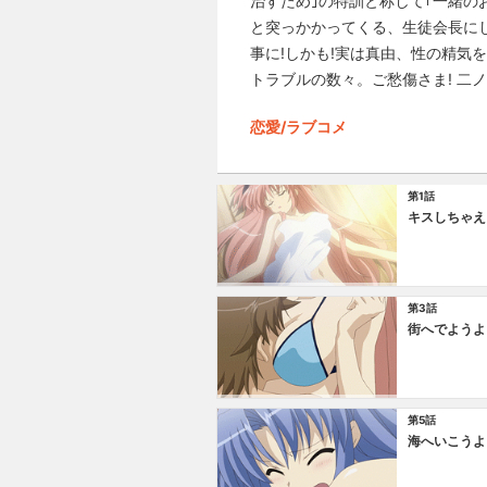
治すため｣の特訓と称して｢一緒のお
と突っかかってくる、生徒会長に
事に!しかも!実は真由、性の精気
トラブルの数々。ご愁傷さま! 二ノ
恋愛/ラブコメ
第1話
キスしちゃえ
第3話
街へでようよ
第5話
海へいこうよ