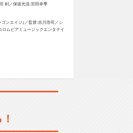
田 剣／保坂光流:宮田幸季
ラゴンエイジ｣／監督:吉川浩司／シ
:コロムビアミュージックエンタテイ
る！