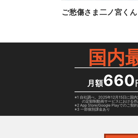
ご愁傷さま二ノ宮くん
国内
660
月額
1 自社調べ。2025年12月15
の定額制動画サービスにおける作
2
App Store/Google Play
でのご契約は
3 一部個別課金あり