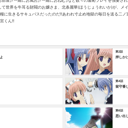
部屋｣｢一緒にお風呂｣｢一緒におねむ｣など数々の羞恥プレイを強要され
して世界を牛耳る財閥のお嬢さま、北条麗華(ほうじょうれいか)が、メ
を糧に生きるサキュバスだったのだ!!あわれ寸止め地獄の毎日を送る二
宮くん!!
第2話
よ
押しか
第4話
留守番
第6話
思い出