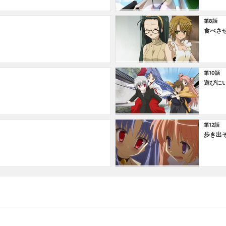
第8話
食べさ
第10話
遊びに
第12話
歩き出