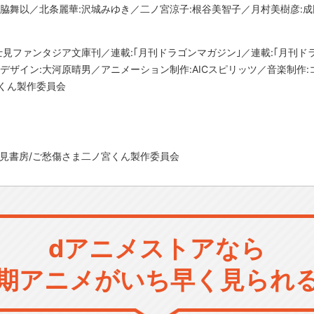
門脇舞以／北条麗華:沢城みゆき／二ノ宮涼子:根谷美智子／月村美樹彦:成
士見ファンタジア文庫刊／連載:｢月刊ドラゴンマガジン｣／連載:｢月刊ド
ーデザイン:大河原晴男／アニメーション制作:AICスピリッツ／音楽制作
くん製作委員会
/富士見書房/ご愁傷さま二ノ宮くん製作委員会
dアニメストアなら
期アニメがいち早く見られ