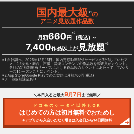
国内最大級
※1
の
アニメ見放題作品数
660
※2
月額
円
(税込) ～
7,400
見放題
※3
作品以上が
1 自社調べ。2025年12月15日に国内定額動画配信サービスが配信していたアニ
メ、2.5次元・舞台、声優・音楽コンテンツの作品数を調査員がカウント。
各社の定額制動画サービスにおける作品数のカウントにあたって、TVシリ
ーズ1シーズンごとにカウント。
2
App Store/Google Play
でのご契約は月額760円(税込)
3 一部個別課金あり
9
7
月
日
＼本日入ると最大
まで無料／
ドコモのケータイ以外もOK
はじめての方は初月無料でおためし
※アプリから入会いただく場合は入会日から14日間無料