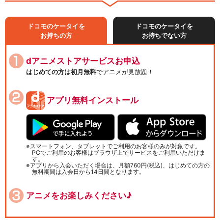
ドコモのケータイを
ドコモのケータイを
お持ちの方
お持ちでない方
dアニメストアサービスお申込
はじめての方は初月無料
でアニメが見放題！
アプリ無料インストール
スマートフォン、タブレットでご利用のお客様のみが対象です。
PCでご利用のお客様はブラウザ上でサービスをご利用いただけま
す。
アプリから入会いただく場合は、月額760円(税込)、はじめての方の
無料期間は入会日から14日間となります。
アニメをお楽しみください♪