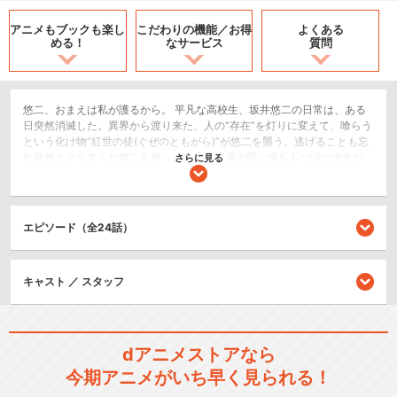
アニメもブックも
楽し
こだわりの機能／
お得
よくある
める！
なサービス
質問
悠二、おまえは私が護るから。 平凡な高校生、坂井悠二の日常は、ある
日突然消滅した。異界から渡り来た、人の“存在”を灯りに変えて、喰らう
という化け物“紅世の徒(ぐぜのともがら)”が悠二を襲う。逃げることも忘
れ呆然と立ちすくむ悠二を救ったのは、紅蓮の髪と瞳をもつ謎の少女だ
さらに見る
った。そして──その少女は、悠二にこう告げた。｢おまえはもう【存
在】していないのよ｣と。
SF/ファンタジー
エピソード（全24話）
アクション/バトル
恋愛/ラブコメ
キャスト ／ スタッフ
シリーズ／関連のアニメ作品
灼眼のシャナ SP｢恋と温泉の
dアニメストアなら
校外学習!｣
今期アニメがいち早く見られる！