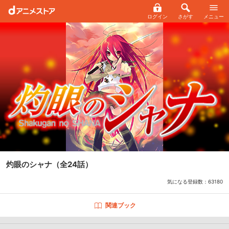
ログイン
さがす
メニュー
灼眼のシャナ
（全24話）
気になる登録数：
63180
関連ブック