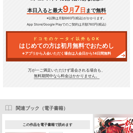
9
7
月
日
本日入ると最大
まで無料
※以降は月額660円(税込)がかかります。
App Store/Google Play
でのご契約は月額760円(税込)
ドコモのケータイ以外もOK
はじめての方は初月無料でおためし
※アプリから入会いただく場合は入会日から14日間無料
万が一ご満足いただけず
退会される場合も、
無料期間中なら料金はかかりません。
関連ブック（電子書籍）
この作品を電子書籍で読めます