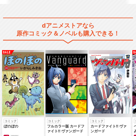
dアニメストアなら
原作コミック＆ノベルも購入できる！
緋色の空/川田まみ
being/KOTOKO
JOINT/川田まみ
コミック
コミック
コミック
ぼのぼの
フルカラー版 カードフ
カードファイト‼ ヴァ
ァイト‼ ヴァンガード
ンガード