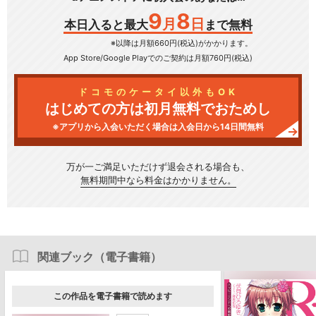
9
8
月
日
本日入ると最大
まで無料
※以降は月額660円(税込)がかかります。
App Store/Google Play
でのご契約は月額760円(税込)
ドコモのケータイ以外もOK
はじめての方は初月無料でおためし
※アプリから入会いただく場合は入会日から14日間無料
万が一ご満足いただけず
退会される場合も、
無料期間中なら料金はかかりません。
関連ブック（電子書籍）
この作品を電子書籍で読めます