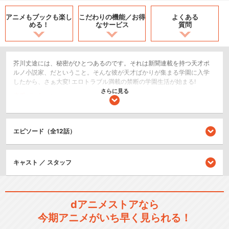
アニメもブックも
楽し
こだわりの機能／
お得
よくある
める！
なサービス
質問
芥川丈途には、秘密がひとつあるのです。それは新聞連載を持つ天才ポ
ルノ小説家、だということ。そんな彼が天才ばかりが集まる学園に入学
したから、さぁ大変! エロトラブル満載の禁断の学園生活が始まる!
さらに見る
恋愛/ラブコメ
閉じる
エピソード（全12話）
キャスト ／ スタッフ
dアニメストアなら
今期アニメがいち早く見られる！