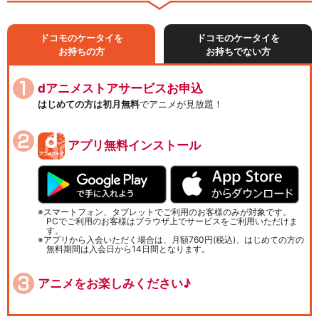
ドコモのケータイを
ドコモのケータイを
お持ちの方
お持ちでない方
dアニメストアサービスお申込
はじめての方は初月無料
でアニメが見放題！
アプリ無料インストール
スマートフォン、タブレットでご利用のお客様のみが対象です。
PCでご利用のお客様はブラウザ上でサービスをご利用いただけま
す。
アプリから入会いただく場合は、月額760円(税込)、はじめての方の
無料期間は入会日から14日間となります。
アニメをお楽しみください♪