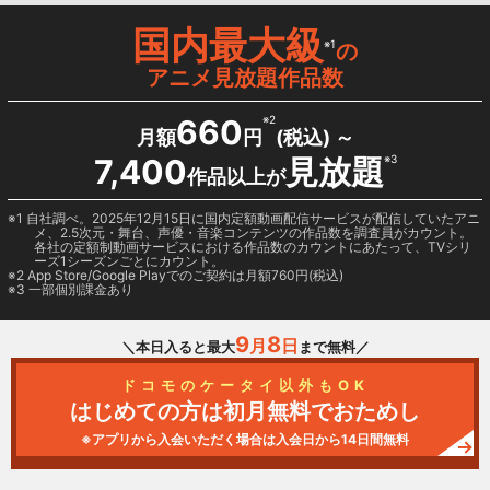
国内最大級
※1
の
アニメ見放題作品数
660
※2
月額
円
(税込) ～
7,400
見放題
※3
作品以上が
1 自社調べ。2025年12月15日に国内定額動画配信サービスが配信していたアニ
メ、2.5次元・舞台、声優・音楽コンテンツの作品数を調査員がカウント。
各社の定額制動画サービスにおける作品数のカウントにあたって、TVシリ
ーズ1シーズンごとにカウント。
2
App Store/Google Play
でのご契約は月額760円(税込)
3 一部個別課金あり
9
8
月
日
＼本日入ると最大
まで無料／
ドコモのケータイ以外もOK
はじめての方は初月無料でおためし
※アプリから入会いただく場合は入会日から14日間無料