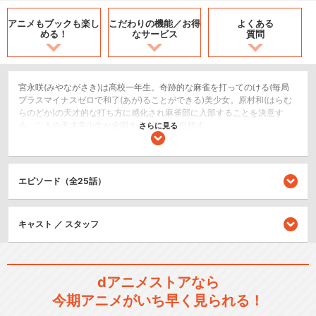
アニメもブックも
楽し
こだわりの機能／
お得
よくある
める！
なサービス
質問
宮永咲(みやながさき)は高校一年生。奇跡的な麻雀を打ってのける(毎局
プラスマイナスゼロで和了(あが)ることができる)美少女。原村和(はらむ
らのどか)の天才的な打ち方に感化され麻雀部に入部することを決意す
る。二人の天才美少女が全国大会の頂点を目指す。
さらに見る
スポーツ/競技
ドラマ/青春
エピソード（全25話）
シリーズ／関連のアニメ作品
キャスト ／ スタッフ
咲-Saki- 阿知賀編 episode o
f…
dアニメストアなら
今期アニメがいち早く見られる！