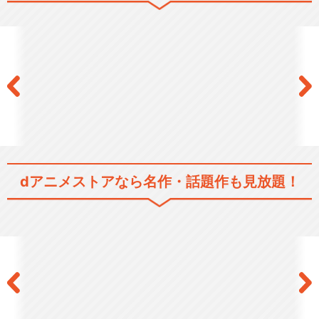
咲 -Saki- 全国編
閉じる
dアニメストアなら
名作・話題作も見放題！