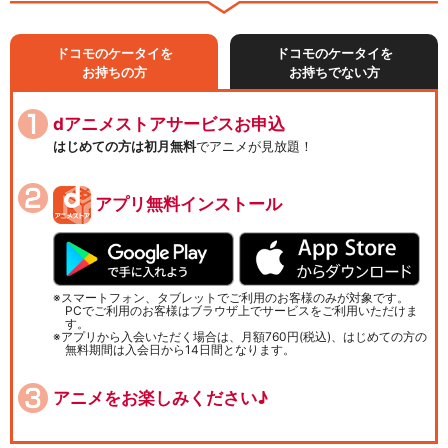
ドコモのケータイを
ドコモのケータイを
お持ちの方
お持ちでない方
dアニメストアサービスお申込
はじめての方は初月無料
でアニメが見放題！
アプリ無料インストール
スマートフォン、タブレットでご利用のお客様のみが対象です。
PCでご利用のお客様はブラウザ上でサービスをご利用いただけま
す。
アプリから入会いただく場合は、月額760円(税込)、はじめての方の
無料期間は入会日から14日間となります。
アニメをお楽しみください♪