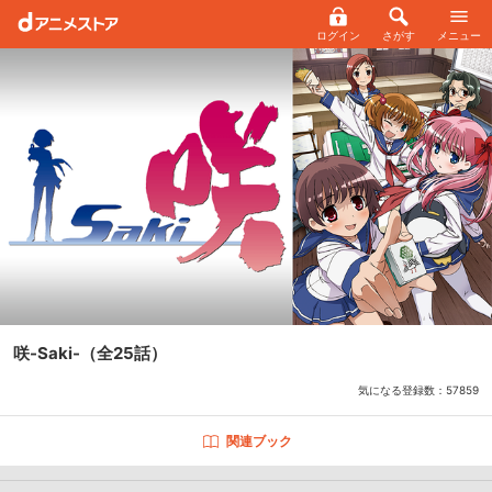
ログイン
さがす
メニュー
咲-Saki-
（全25話）
気になる登録数：
57859
関連ブック