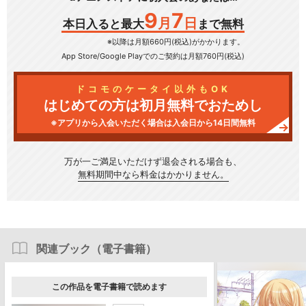
9
7
月
日
本日入ると最大
まで無料
※以降は月額660円(税込)がかかります。
App Store/Google Play
でのご契約は月額760円(税込)
ドコモのケータイ以外もOK
はじめての方は初月無料でおためし
※アプリから入会いただく場合は入会日から14日間無料
万が一ご満足いただけず
退会される場合も、
無料期間中なら料金はかかりません。
関連ブック（電子書籍）
この作品を電子書籍で読めます