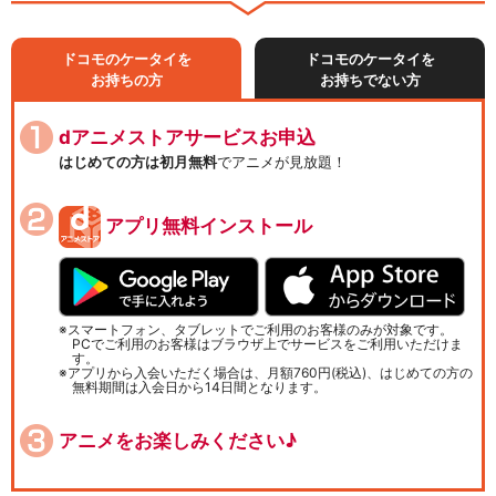
ドコモのケータイを
ドコモのケータイを
お持ちの方
お持ちでない方
dアニメストアサービスお申込
はじめての方は初月無料
でアニメが見放題！
アプリ無料インストール
スマートフォン、タブレットでご利用のお客様のみが対象です。
PCでご利用のお客様はブラウザ上でサービスをご利用いただけま
す。
アプリから入会いただく場合は、月額760円(税込)、はじめての方の
無料期間は入会日から14日間となります。
アニメをお楽しみください♪