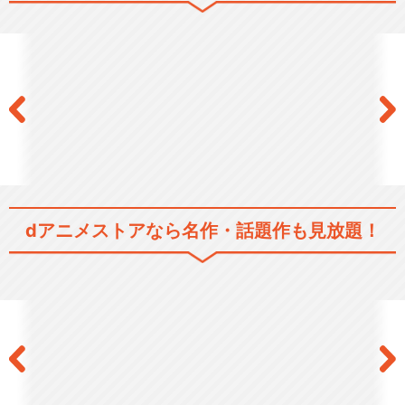
超獣機神ダンクーガ Song Sp
ecial …
獣装機攻 ダンクーガ ノヴァ
dアニメストアなら
名作・話題作も見放題！
超獣機神ダンクーガ 失われた
者たちへの鎮魂歌
超獣機神ダンクーガ GOD BLE
SS DAN…