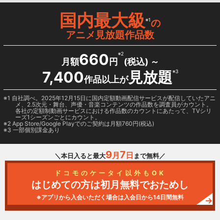
国内最大級
※1
の
アニメ見放題作品数
660
※2
月額
円
(税込) ～
7,400
見放題
※3
作品以上が
1 自社調べ。2025年12月15日に国内定額動画配信サービスが配信していたアニ
メ、2.5次元・舞台、声優・音楽コンテンツの作品数を調査員がカウント。
各社の定額制動画サービスにおける作品数のカウントにあたって、TVシリ
ーズ1シーズンごとにカウント。
2
App Store/Google Play
でのご契約は月額760円(税込)
3 一部個別課金あり
9
7
月
日
＼本日入ると最大
まで無料／
ドコモのケータイ以外もOK
はじめての方は初月無料でおためし
※アプリから入会いただく場合は入会日から14日間無料