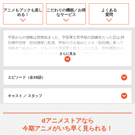
アニメもブックも
楽し
こだわりの機能／
お得
よくある
める！
なサービス
質問
宇宙からの侵略は突然始まった。宇宙軍士官学校の訓練生だった忍は,特
別機甲部隊・獣戦機隊に配属。野獣の力を秘めたメカ・獣戦機に乗って
侵略者であるムゲ・ゾルバドス帝国軍と戦うことになる。獣戦機隊のメ
ンバーには同じく訓練生の沙羅,雅人,亮の3名が加わり,各地でゾルバドス
さらに見る
軍を撃破してゆく。しかしゾルバドス軍には,沙羅の恋人であり,士官学校
の教官でもあったジャピロが侵略軍の司令官として加わっていた。その
天才的な頭脳を己の欲望のために振るうシャピロの指揮により,ゾルバド
ス軍は勢力を拡大。北米大陸はほぼ制圧されてしまう。やがて物量を駆
エピソード（全38話）
使したシャピロの包囲作戦により獣戦機隊も砂漠で孤立。だが,絶体絶命
かに思われたそのとき,獣戦機は新たな進化を遂げる。D・A・N・C・O・
U・G・A―ダンクーガ―獣を超え,人を超えた神の戦士の誕生である。
キャスト ／ スタッフ
ロボット/メカ
SF/ファンタジー
dアニメストアなら
シリーズ／関連のアニメ作品
今期アニメがいち早く見られる！