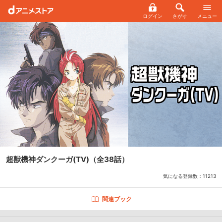
ログイン
さがす
メニュー
超獣機神ダンクーガ(TV)
（全38話）
気になる登録数：
11213
関連ブック