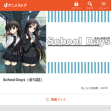
ログイン
さがす
メニュー
School Days
（全12話）
気になる登録数：
64747
関連ブック