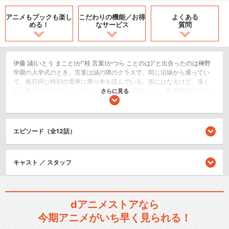
アニメもブックも
楽し
こだわりの機能／
お得
よくある
める！
なサービス
質問
伊藤 誠(いとう まこと)が“桂 言葉(かつら ことのは)”と出合ったのは榊野
学園の入学式のとき。言葉は誠の隣のクラスで、同じ沿線から通ってい
て、毎日同じ時刻の電車に乗り本を読んでいる。気にはなるけど、遠く
から眺めているだけ…。ただ、それだけの存在だった。携帯電話のおまじ
さらに見る
ない…｢好きな人の写真を待ち受けにして3週間、誰にもバレなかったら
恋が成就する｣誠はばかばかしいと思いながらも、電車で出会う言葉の姿
を携帯電話の待ち受けにする。だが、そんな誠の待ち受け画面に映った
言葉の写真を同じクラスで隣の席の“西園寺世界(さいおんじ せかい)”に見
エピソード（全12話）
られてしまう。おまじないを始めて1日目ではかなく散ってしまった淡い
期待だったが、世界が勝手に誠の待ち受けを見てしまったお詫びにと、
誠と言葉の仲を応援したいと二人の間を取り持つ事に…。その日から誠の
キャスト ／ スタッフ
退屈だった日常が大きく動き始める。
ホラー/サスペンス/推理
恋愛/ラブコメ
dアニメストアなら
ドラマ/青春
今期アニメがいち早く見られる！