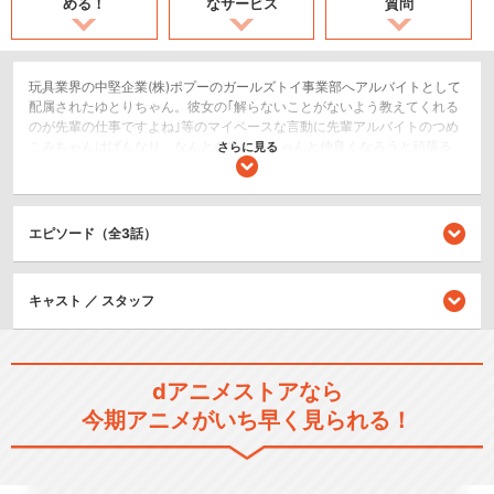
める！
なサービス
質問
玩具業界の中堅企業(株)ポプーのガールズトイ事業部へアルバイトとして
配属されたゆとりちゃん。彼女の｢解らないことがないよう教えてくれる
のが先輩の仕事ですよね｣等のマイペースな言動に先輩アルバイトのつめ
こみちゃんはげんなり。なんとかゆとりちゃんと仲良くなろうと頑張る
さらに見る
つめこみちゃんだが、その自分の常識では当てはまらないゆとりちゃん
の行動に、正社員のだんかいさんの励ましもむなしく途方に暮れてしま
う。そんなつめこみちゃんの前に突然、笑顔のゆとりちゃんが現れ
て・・・。
エピソード（全3話）
コメディ/ギャグ
ショート
キャスト ／ スタッフ
閉じる
dアニメストアなら
今期アニメがいち早く見られる！