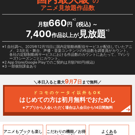
の
アニメ見放題作品数
660
※2
月額
円
(税込) ～
7,400
見放題
※3
作品以上が
1 自社調べ。2025年12月15日に国内定額動画配信サービスが配信していたアニ
メ、2.5次元・舞台、声優・音楽コンテンツの作品数を調査員がカウント。
各社の定額制動画サービスにおける作品数のカウントにあたって、TVシリ
ーズ1シーズンごとにカウント。
2
App Store/Google Play
でのご契約は月額760円(税込)
3 一部個別課金あり
9
7
月
日
＼本日入ると最大
まで無料／
ドコモのケータイ以外もOK
はじめての方は初月無料でおためし
※アプリから入会いただく場合は入会日から14日間無料
アニメもブックも
楽し
こだわりの機能／
お得
よくある