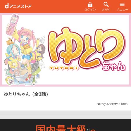
ログイン
さがす
メニュー
ゆとりちゃん
（全3話）
気になる登録数：
1896
国内最大級
※1