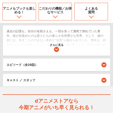
アニメもブックも
楽し
こだわりの機能／
お得
よくある
める！
なサービス
質問
過去の記憶も、自分の名前さえも、一切を失って瀕死で倒れていた青
年。彼が目覚めたのは亜人たちの暮らす自然豊かな世界。そして、彼の
顔には、外すことのできない奇妙な“仮面”が被せられていた。青年は、村
長(むらおさ)の孫娘・エルルゥに助けられ、傷が癒えるまで村長の家で暮
さらに見る
らすことになる。集落の人々とも打ち解け始め、彼の知略と勇気によっ
て集落が“危機”から救われたことがきっかけで、青年は村長から｢ハクオ
ロ｣と名付けられ、人々にとって次第になくてはならない存在となってい
く。そんなある日、事件は起こった。藩主の横暴に抵抗したことで、村
エピソード（全26話）
長が凶刃に倒れたのだ。村人たちの抑えられていた怒りに火が付き、や
がて一斉蜂起へと事態が急速に進展する。叛乱軍の長として、戻れぬ道
を歩み始めたハクオロ。しかしそれは仮面に隠された謎と真実を探求す
キャスト ／ スタッフ
る、長い旅路の始まりでもあった・・・。
SF/ファンタジー
dアニメストアなら
シリーズ／関連のアニメ作品
今期アニメがいち早く見られる！