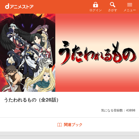
ログイン
さがす
メニュー
うたわれるもの
（全26話）
気になる登録数：
43898
関連ブック