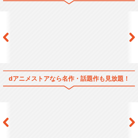
OVA 『うたわれるもの』
うたわれるもの 偽りの仮面
うたわれるもの 二人の白皇
dアニメストアなら
名作・話題作も見放題！
閉じる