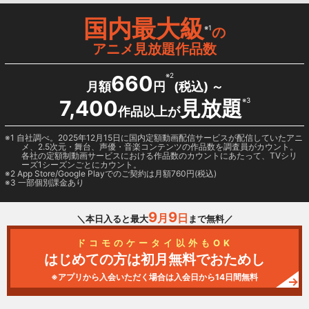
国内最大級
※1
の
アニメ見放題作品数
660
※2
月額
円
(税込) ～
7,400
見放題
※3
作品以上が
1 自社調べ。2025年12月15日に国内定額動画配信サービスが配信していたアニ
メ、2.5次元・舞台、声優・音楽コンテンツの作品数を調査員がカウント。
各社の定額制動画サービスにおける作品数のカウントにあたって、TVシリ
ーズ1シーズンごとにカウント。
2
App Store/Google Play
でのご契約は月額760円(税込)
3 一部個別課金あり
9
9
月
日
＼本日入ると最大
まで無料／
ドコモのケータイ以外もOK
はじめての方は初月無料でおためし
※アプリから入会いただく場合は入会日から14日間無料