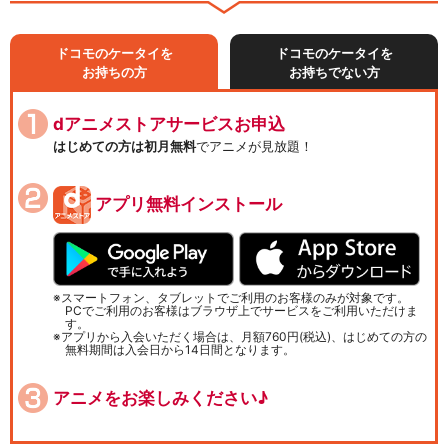
ドコモのケータイを
ドコモのケータイを
お持ちの方
お持ちでない方
dアニメストアサービスお申込
はじめての方は初月無料
でアニメが見放題！
アプリ無料インストール
スマートフォン、タブレットでご利用のお客様のみが対象です。
PCでご利用のお客様はブラウザ上でサービスをご利用いただけま
す。
アプリから入会いただく場合は、月額760円(税込)、はじめての方の
無料期間は入会日から14日間となります。
アニメをお楽しみください♪