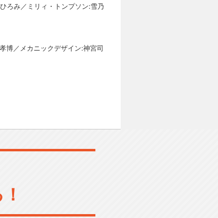
鶴ひろみ／ミリィ・トンプソン:雪乃
松孝博／メカニックデザイン:神宮司
る！