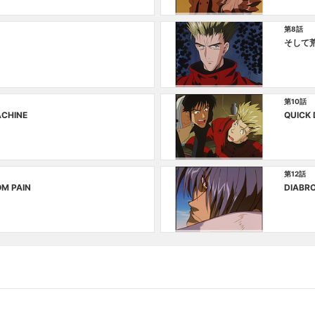
第8話
そして
第10話
CHINE
QUICK
第12話
OM PAIN
DIABR