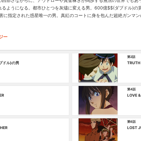
の西部さながらに、アウトローや賞金稼ぎが闊歩する無法の世界でもあ
るようになる。都市ひとつを灰燼に変える男。600億$$(ダブドル)の
災害に指定された惑星唯一の男。真紅のコートに身を包んだ超絶ガンマン
タジー
第2話
ダブドル)の男
TRUTH 
第4話
ER
LOVE &
第6話
HER
LOST J