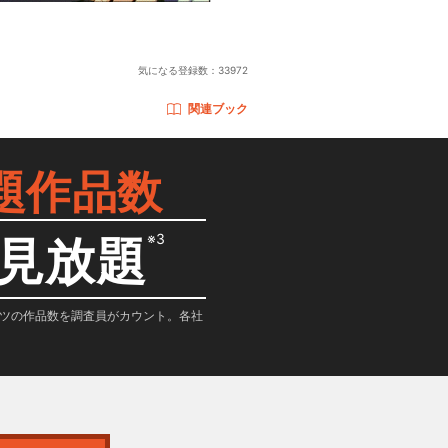
気になる登録数：
33972
関連ブック
題作品数
※3
見放題
テンツの作品数を調査員がカウント。各社