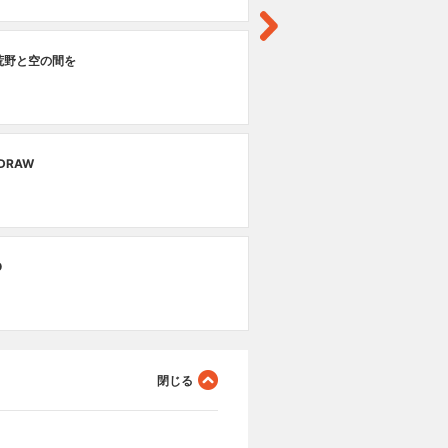
第
荒野と空の間を
HA
第
 DRAW
OU
第
O
楽