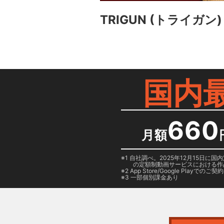
TRIGUN (トライガン)
国内
660
月額
1 自社調べ。2025年12月15
の定額制動画サービスにおける作
2
App Store/Google Play
でのご契約は
3 一部個別課金あり