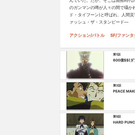
んでいた。だが、そこは開拓時代
のガンマンの噂が人々の間で囁かれ
ド・タイフーン)と呼ばれ、人間
ァッシュ・ザ・スタンピード―
アクション/バトル
SF/ファン
第1話
600億$$(
第3話
PEACE MAK
第5話
HARD PUNC