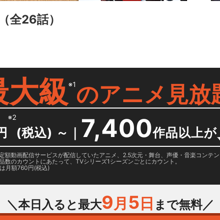
（全26話）
最大級
※1
の
アニメ見放
※2
7,400
円
(税込) ～
｜
作品以上が
日に国内定額動画配信サービスが配信していたアニメ、2.5次元・舞台、声優・音楽コン
品数のカウントにあたって、TVシリーズ1シーズンごとにカウント。
月額760円(税込)
9
5
月
日
＼本日入ると最大
まで無料／