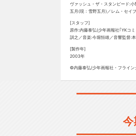
ヴァッシュ・ザ・スタンピード:小
五月(現：雪野五月)／レム・セイ
[スタッフ]
原作:内藤泰弘(少年画報社｢YKコ
訓之／音楽:今堀恒雄／音響監督:
[製作年]
2003年
©内藤泰弘/少年画報社・フライン
今