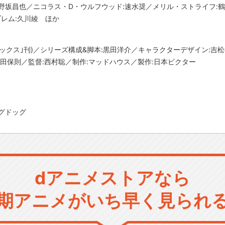
野坂昌也／ニコラス・D・ウルフウッド:速水奨／メリル・ストライフ:
ブレム:久川綾 ほか
ミックス｣刊)／シリーズ構成&脚本:黒田洋介／キャラクターデザイン:吉
本田保則／監督:西村聡／制作:マッドハウス／製作:日本ビクター
グドッグ
dアニメストアなら
期アニメがいち早く見られ