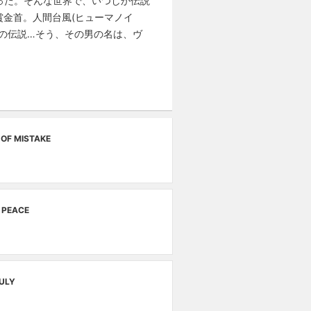
った。そんな世界で、いつしか伝説
賞金首。人間台風(ヒューマノイ
の伝説…そう、その男の名は、ヴ
第
OF MISTAKE
ヴ
第
 PEACE
D
第
ULY
レ