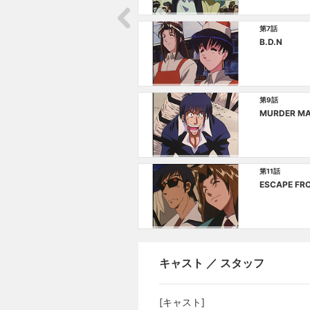
第7話
B.D.N
第9話
MURDER MA
第11話
ESCAPE FR
キャスト ／ スタッフ
[キャスト]