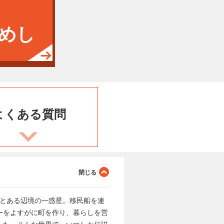
めし
よくある
質問
、とある辺境の一惑星。移民船を連
ーをよすがに町を作り、暮らしを営