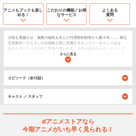
アニメもブックも
楽し
こだわりの機能／
お得
よくある
める！
なサービス
質問
大陸を震撼させ、無数の犠牲を生んだ代理契約戦争から数十年……。独立
交易都市ハウスマンの自衛騎士団に所属するセシリー・キャンベルは、
あるときひとりの少年に窮地を救われる。少年の名はルーク・エインズ
ワース。都市のはずれに工房を構える鍛冶屋だった。ルークの持つ、奇
さらに見る
妙な剣--大剣をも断ち切ったその｢刀｣に魅せられ、セシリーは折れた愛
剣の代わりとなる、新たな剣を打ってほしいとルークに頼み込む。彼と
の出会いが、聖剣をめぐる過酷な運命に己を巻き込んでいくとも知らず
に……。
エピソード（全12話）
SF/ファンタジー
キャスト ／ スタッフ
閉じる
dアニメストアなら
今期アニメがいち早く見られる！