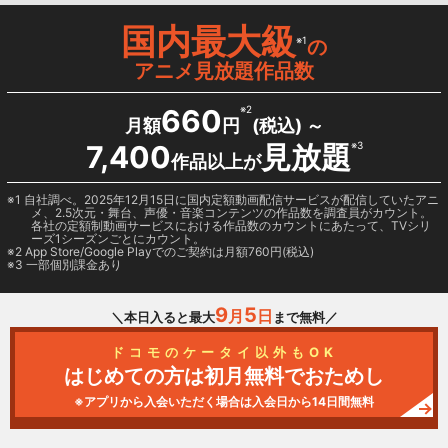
国内最大級
※1
の
アニメ見放題作品数
660
※2
月額
円
(税込) ～
7,400
見放題
※3
作品以上が
1 自社調べ。2025年12月15日に国内定額動画配信サービスが配信していたアニ
メ、2.5次元・舞台、声優・音楽コンテンツの作品数を調査員がカウント。
各社の定額制動画サービスにおける作品数のカウントにあたって、TVシリ
ーズ1シーズンごとにカウント。
2
App Store/Google Play
でのご契約は月額760円(税込)
3 一部個別課金あり
9
5
月
日
＼本日入ると最大
まで無料／
ドコモのケータイ以外もOK
はじめての方は初月無料でおためし
※アプリから入会いただく場合は入会日から14日間無料