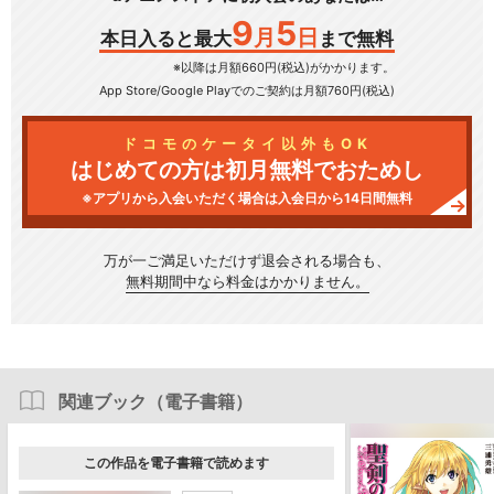
9
5
月
日
本日入ると最大
まで無料
※以降は月額660円(税込)がかかります。
App Store/Google Play
でのご契約は月額760円(税込)
ドコモのケータイ以外もOK
はじめての方は初月無料でおためし
※アプリから入会いただく場合は入会日から14日間無料
万が一ご満足いただけず
退会される場合も、
無料期間中なら料金はかかりません。
関連ブック（電子書籍）
この作品を電子書籍で読めます