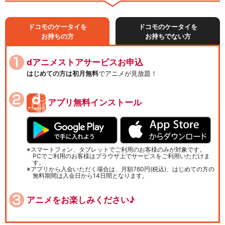
ドコモのケータイを
ドコモのケータイを
お持ちの方
お持ちでない方
dアニメストアサービスお申込
はじめての方は初月無料
でアニメが見放題！
アプリ無料インストール
スマートフォン、タブレットでご利用のお客様のみが対象です。
PCでご利用のお客様はブラウザ上でサービスをご利用いただけま
す。
アプリから入会いただく場合は、月額760円(税込)、はじめての方の
無料期間は入会日から14日間となります。
アニメをお楽しみください♪