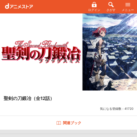
ログイン
さがす
メニュー
聖剣の刀鍛冶
（全12話）
気になる登録数：
41720
関連ブック