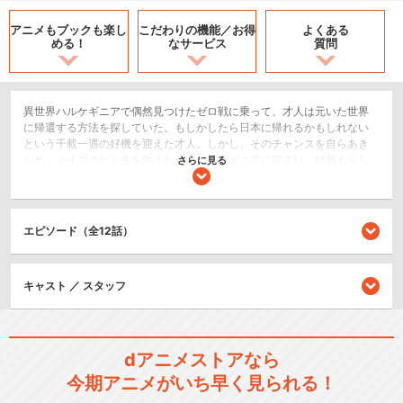
アニメもブックも
楽し
こだわりの機能／
お得
よくある
める！
なサービス
質問
異世界ハルケギニアで偶然見つけたゼロ戦に乗って、才人は元いた世界
に帰還する方法を探していた。もしかしたら日本に帰れるかもしれない
という千載一遇の好機を迎えた才人。しかし、そのチャンスを自らあき
らめ、ルイズのピンチを救うためにハルケギニアに留まり、結局もうし
さらに見る
ばらくルイズの使い魔でいることを選んだ才人。ルイズも、ようやく才
人を一人前の使い魔(!?)と認めたようで、今までのように犬呼ばわりした
り、床で寝させたり、鞭で叩いたりはしなくなっていた。しかし、そん
な待遇の良さに調子をよくした才人は、せっかくのルイズのはからいを
エピソード（全12話）
よそに相変わらずあっちにふらふら、こっちにふらふら…。その度にご主
人様であるルイズの逆鱗に触れ、結局お仕置きされてしまう才人。そん
な、相変わらずの平和な日々が続いていくはずだったのだが…。
キャスト ／ スタッフ
SF/ファンタジー
恋愛/ラブコメ
dアニメストアなら
シリーズ／関連のアニメ作品
今期アニメがいち早く見られる！