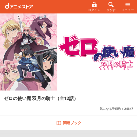
ログイン
さがす
メニュー
ゼロの使い魔 双月の騎士
（全12話）
気になる登録数：
24647
関連ブック