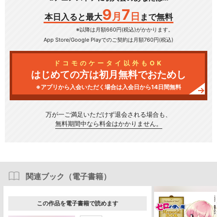
9
7
月
日
本日入ると最大
まで無料
※以降は月額660円(税込)がかかります。
App Store/Google Play
でのご契約は月額760円(税込)
ドコモのケータイ以外もOK
はじめての方は初月無料でおためし
※アプリから入会いただく場合は入会日から14日間無料
万が一ご満足いただけず
退会される場合も、
無料期間中なら料金はかかりません。
関連ブック（電子書籍）
この作品を電子書籍で読めます