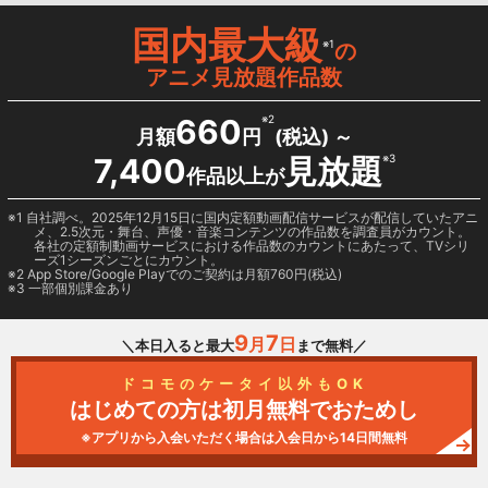
国内最大級
※1
の
アニメ見放題作品数
660
※2
月額
円
(税込) ～
7,400
見放題
※3
作品以上が
1 自社調べ。2025年12月15日に国内定額動画配信サービスが配信していたアニ
メ、2.5次元・舞台、声優・音楽コンテンツの作品数を調査員がカウント。
各社の定額制動画サービスにおける作品数のカウントにあたって、TVシリ
ーズ1シーズンごとにカウント。
2
App Store/Google Play
でのご契約は月額760円(税込)
3 一部個別課金あり
9
7
月
日
＼本日入ると最大
まで無料／
ドコモのケータイ以外もOK
はじめての方は初月無料でおためし
※アプリから入会いただく場合は入会日から14日間無料