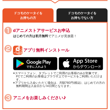
ドコモのケータイを
ドコモのケータイを
お持ちの方
お持ちでない方
dアニメストアサービスお申込
はじめての方は初月無料
でアニメが見放題！
アプリ無料インストール
スマートフォン、タブレットでご利用のお客様のみが対象です。
PCでご利用のお客様はブラウザ上でサービスをご利用いただけま
す。
アプリから入会いただく場合は、月額760円(税込)、はじめての方の
無料期間は入会日から14日間となります。
アニメをお楽しみください♪