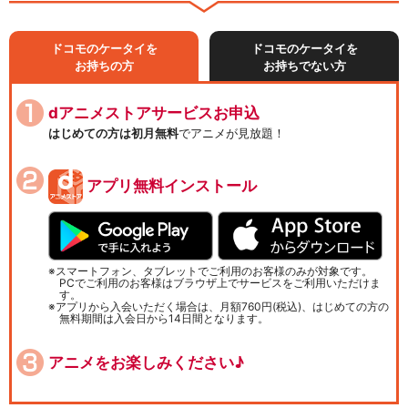
ドコモのケータイを
ドコモのケータイを
お持ちの方
お持ちでない方
dアニメストアサービスお申込
はじめての方は初月無料
でアニメが見放題！
アプリ無料インストール
スマートフォン、タブレットでご利用のお客様のみが対象です。
PCでご利用のお客様はブラウザ上でサービスをご利用いただけま
す。
アプリから入会いただく場合は、月額760円(税込)、はじめての方の
無料期間は入会日から14日間となります。
アニメをお楽しみください♪