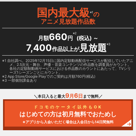
国内最大級
※1
の
アニメ見放題作品数
660
※2
月額
円
(税込) ～
7,400
見放題
※3
作品以上が
1 自社調べ。2025年12月15日に国内定額動画配信サービスが配信していたアニ
メ、2.5次元・舞台、声優・音楽コンテンツの作品数を調査員がカウント。
各社の定額制動画サービスにおける作品数のカウントにあたって、TVシリ
ーズ1シーズンごとにカウント。
2
App Store/Google Play
でのご契約は月額760円(税込)
3 一部個別課金あり
9
6
月
日
＼本日入ると最大
まで無料／
ドコモのケータイ以外もOK
はじめての方は初月無料でおためし
※アプリから入会いただく場合は入会日から14日間無料