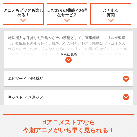
アニメもブックも
楽し
こだわりの機能／
お得
よくある
める！
なサービス
質問
特殊能力を保持した千鳥かなめの護衛として、軍事組織ミスリルが派遣
した敏腕傭兵の相良宗介。戦争ボケの宗介が起こす騒動にツッコミを入
れるかなめ。だが、そんなかなめにテロリストの魔の手が迫る! スクール
ライフとミリタリーサスペンスが表裏一体となって繰り広げられるフル
さらに見る
メタ・ワールド、満を持して再展開!!
ロボット/メカ
アクション/バトル
エピソード（全13話）
戦争/ミリタリー
キャスト ／ スタッフ
シリーズ／関連のアニメ作品
フルメタル・パニック!
dアニメストアなら
今期アニメがいち早く見られる！