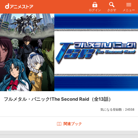
ログイン
さがす
メニュー
フルメタル・パニック!The Second Raid
（全13話）
気になる登録数：
24558
関連ブック