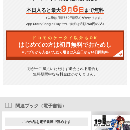
9
6
月
日
本日入ると最大
まで無料
※以降は月額660円(税込)がかかります。
App Store/Google Play
でのご契約は月額760円(税込)
ドコモのケータイ以外もOK
はじめての方は初月無料でおためし
※アプリから入会いただく場合は入会日から14日間無料
万が一ご満足いただけず
退会される場合も、
無料期間中なら料金はかかりません。
関連ブック（電子書籍）
この作品を電子書籍で読めます