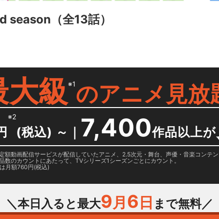
 season
（全13話）
最大級
※1
の
アニメ見放
※2
7,400
円
(税込) ～
｜
作品以上が
日に国内定額動画配信サービスが配信していたアニメ、2.5次元・舞台、声優・音楽コン
品数のカウントにあたって、TVシリーズ1シーズンごとにカウント。
月額760円(税込)
9
6
月
日
＼本日入ると最大
まで無料／