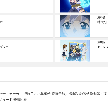
第10話
ボー!
晴れた
第12話
ブラボー!
セーレ
セナ・カナカ:川澄綾子／小島桐絵:斎藤千和／福山和春:置鮎龍太郎／福
ジュード:齋藤彩夏