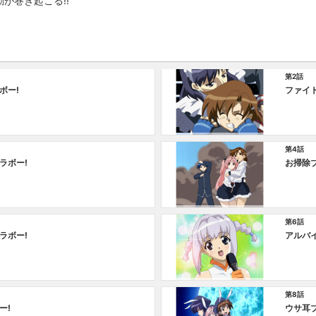
が巻き起こる!!
第2話
ボー!
ファイ
第4話
ラボー!
お掃除ブ
第6話
ラボー!
アルバ
第8話
ー!
ウサ耳ブ