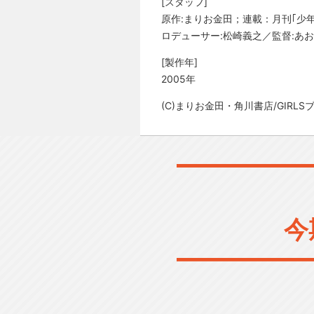
[スタッフ]
原作:まりお金田；連載：月刊｢少
ロデューサー:松崎義之／監督:あお
[製作年]
2005年
(C)まりお金田・角川書店/GIRL
今