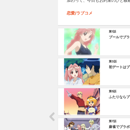
加わって、今日もお約束のひと騒動
恋愛/ラブコメ
第1話
プールでブラ
第3話
初デートはブ
第5話
ふたりならブ
第7話
麻雀でブラボ