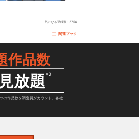
気になる登録数：
5750
関連ブック
題作品数
※3
見放題
テンツの作品数を調査員がカウント。各社