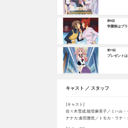
第9話
学園祭はブラ
第11話
プレゼントは
キャスト ／ スタッフ
[キャスト]
佐々木雪成:能登麻美子／ミハル・
ナナカ:倉田雅世／トモカ・ラナ・