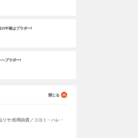
日の午後はブラボー!
ンへブラボー!
山リサ:松岡由貴／コヨミ・ハレ・