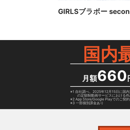
GIRLSブラボー second
国内
660
月額
1 自社調べ。2025年12月15
の定額制動画サービスにおける作
2
App Store/Google Play
でのご契約は
3 一部個別課金あり