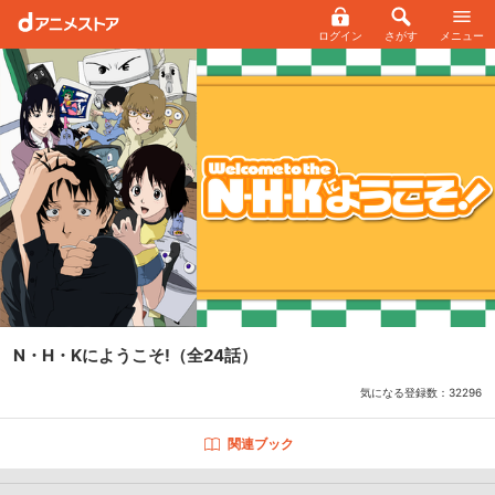
ログイン
さがす
メニュー
N・H・Kにようこそ!
（全24話）
気になる登録数：
32296
関連ブック