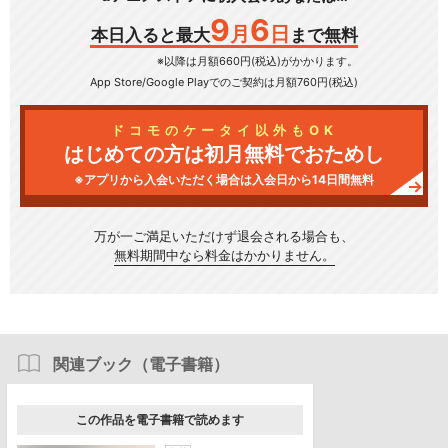
9
6
月
日
本日入ると最大
まで無料
※以降は月額660円(税込)がかかります。
App Store/Google Play
でのご契約は月額760円(税込)
ドコモのケータイ以外もOK
はじめての方は初月無料でおためし
※アプリから入会いただく場合は入会日から14日間無料
万が一ご満足いただけず
退会される場合も、
無料期間中なら料金はかかりません。
関連ブック（電子書籍）
この作品を電子書籍で読めます