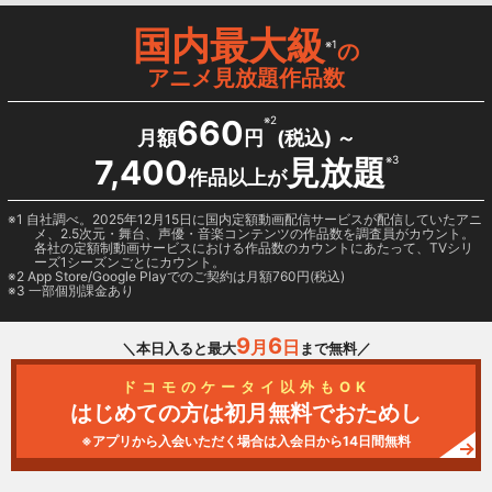
国内最大級
※1
の
アニメ見放題作品数
660
※2
月額
円
(税込) ～
7,400
見放題
※3
作品以上が
1 自社調べ。2025年12月15日に国内定額動画配信サービスが配信していたアニ
メ、2.5次元・舞台、声優・音楽コンテンツの作品数を調査員がカウント。
各社の定額制動画サービスにおける作品数のカウントにあたって、TVシリ
ーズ1シーズンごとにカウント。
2
App Store/Google Play
でのご契約は月額760円(税込)
3 一部個別課金あり
9
6
月
日
＼本日入ると最大
まで無料／
ドコモのケータイ以外もOK
はじめての方は初月無料でおためし
※アプリから入会いただく場合は入会日から14日間無料