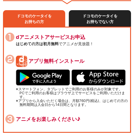
ドコモのケータイを
ドコモのケータイを
お持ちの方
お持ちでない方
dアニメストアサービスお申込
はじめての方は初月無料
でアニメが見放題！
アプリ無料インストール
スマートフォン、タブレットでご利用のお客様のみが対象です。
PCでご利用のお客様はブラウザ上でサービスをご利用いただけま
す。
アプリから入会いただく場合は、月額760円(税込)、はじめての方の
無料期間は入会日から14日間となります。
アニメをお楽しみください♪