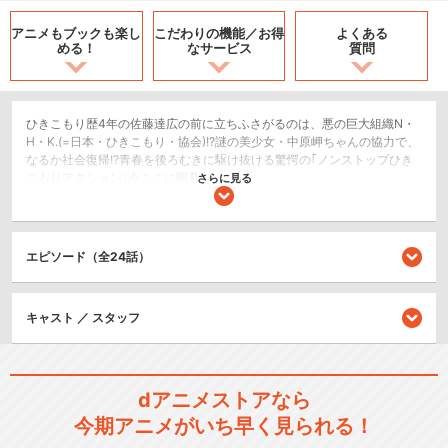
アニメもブックも
楽し
こだわりの機能／
お得
よくある
める！
なサービス
質問
ひきこもり歴4年の佐藤達広の前に立ちふさがるのは、悪の巨大組織N・
H・K.(=日本・ひきこもり・協会)!?謎の美少女・中原岬ちゃんの協力で、
なるか社会復帰!?青春を後ろむきに駆け抜ける驚愕の｢ノンストップひき
こもりアクション｣今ここに開幕!!
さらに見る
ドラマ/青春
閉じる
エピソード（全24話）
キャスト ／ スタッフ
dアニメストアなら
今期アニメがいち早く見られる！