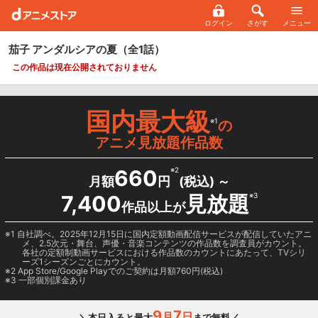
ログイン
さがす
メニュー
茄子 アンダルシアの夏
（全1話）
この作品は現在公開されておりません
国内最大級
※1
の
アニメ見放題作品数
660
※2
月額
円
(税込) ～
7,400
見放題
※3
作品以上が
1 自社調べ。2025年12月15日に国内定額動画配信サービスが配信していたアニ
メ、2.5次元・舞台、声優・音楽コンテンツの作品数を調査員がカウント。
各社の定額制動画サービスにおける作品数のカウントにあたって、TVシリ
ーズ1シーズンごとにカウント。
2
App Store/Google Play
でのご契約は月額760円(税込)
3 一部個別課金あり
9
7
月
日
＼本日入ると最大
まで無料／