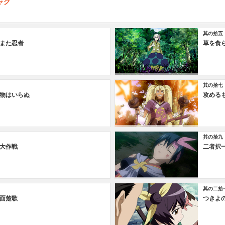
ャグ
其の拾五
また忍者
草を食
其の拾七
物はいらぬ
攻める
其の拾九
大作戦
二者択
其の二拾
面楚歌
つきよ