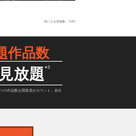
気になる登録数：
1340
題作品数
※3
見放題
テンツの作品数を調査員がカウント。各社