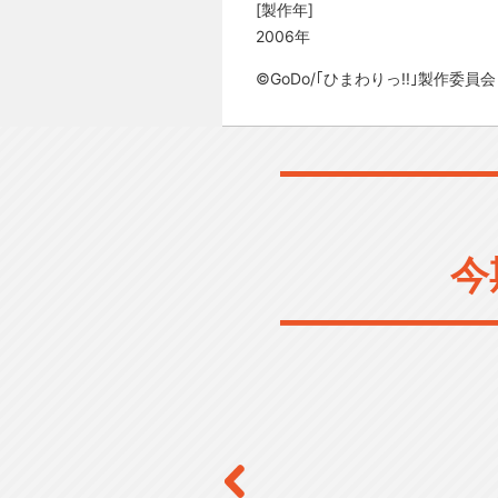
[製作年]
2006年
©GoDo/｢ひまわりっ!!｣製作委員会
今