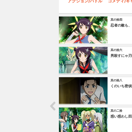
アクション/バトル
コメディ/ギ
其の拾四
忍者の敵も、
其の拾六
男殺すにゃ刃
其の拾八
くのいち密偵
其の二拾
惑い惑わし四