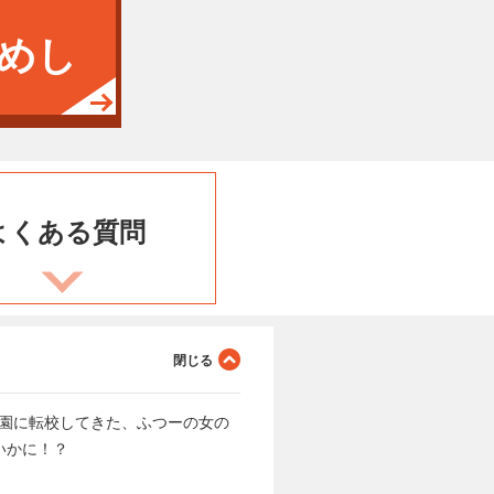
めし
よくある
質問
学園に転校してきた、ふつーの女の
いかに！？