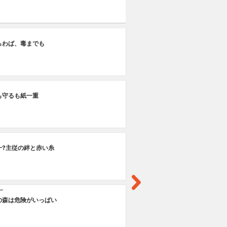
其
らわば、毒までも
決
も守るも紙一重
一?主従の絆と赤い糸
一
の森は危険がいっぱい