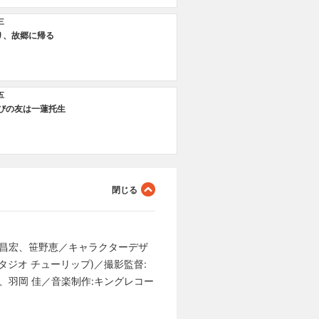
三
り、故郷に帰る
五
忍びの友は一蓮托生
横谷昌宏、笹野恵／キャラクターデザ
タジオ チューリップ)／撮影監督:
武、羽岡 佳／音楽制作:キングレコー