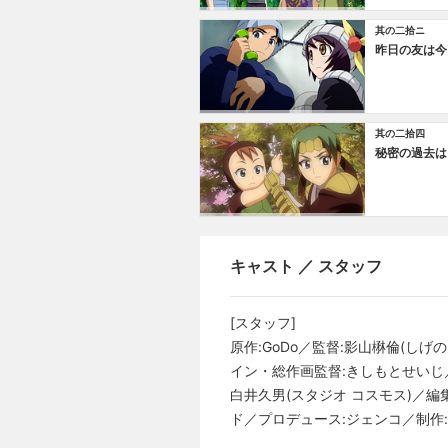
其の二拾ニ
昨日の友は今
其の二拾四
秘密の過去は
キャスト ／ スタッフ
[スタッフ]
原作:GoDo／監督:影山楙倫(
イン・総作画監督:きしもとせいじ／
白井久男(スタジオ コスモス)／編
ド／プロデュース:ジェンコ／制作: