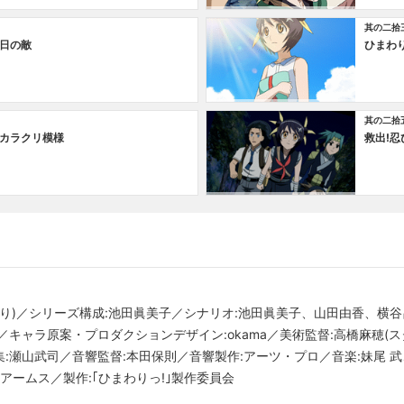
其の二拾
日の敵
ひまわ
其の二拾
カラクリ模様
救出!
しげのり)／シリーズ構成:池田眞美子／シナリオ:池田眞美子、山田由香、
キャラ原案・プロダクションデザイン:okama／美術監督:高橋麻穂(ス
集:瀬山武司／音響監督:本田保則／音響製作:アーツ・プロ／音楽:妹尾 
アームス／製作:｢ひまわりっ!｣製作委員会