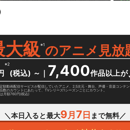
）
最大級
※1
の
アニメ見放
※2
7,400
円
(税込) ～
｜
作品以上が
日に国内定額動画配信サービスが配信していたアニメ、2.5次元・舞台、声優・音楽コン
品数のカウントにあたって、TVシリーズ1シーズンごとにカウント。
月額760円(税込)
9
7
月
日
＼本日入ると最大
まで無料／