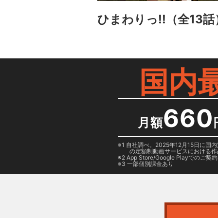
ひまわりっ!!
（全13話
国内
660
月額
1 自社調べ。2025年12月15
の定額制動画サービスにおける作
2
App Store/Google Play
でのご契約は
3 一部個別課金あり