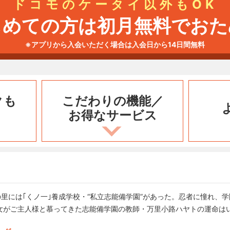
ドコモのケータイ以外もOK
じめての方は初月無料でおた
※アプリから入会いただく場合は入会日から14日間無料
クも
こだわりの機能／
お得なサービス
の里には｢くノ一｣養成学校・“私立志能備学園”があった。忍者に憧れ、
女がご主人様と慕ってきた志能備学園の教師・万里小路ハヤトの運命は