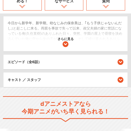
める！
なサービス
質問
今日から新学年、新学期。幼なじみの保奈美は、｢もう子供じゃないんだ
し｣と起こしに来る。両親を事故で失って以来、叔父夫婦の家に世話にな
っている俺(久住直樹)のありふれた日々。突然、学園の屋上で昼寝を決め
込んでいた俺に空から女の子が降ってきた。そして繰り返されるありふ
さらに見る
れた日々が、少しずつ動き始める…。
恋愛/ラブコメ
ショート
エピソード（全6話）
閉じる
キャスト ／ スタッフ
dアニメストアなら
今期アニメがいち早く見られる！