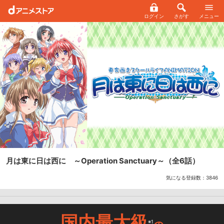
ログイン
さがす
メニュー
月は東に日は西に ～Operation Sanctuary～
（全6話）
気になる登録数：
3846
国内最大級
※1