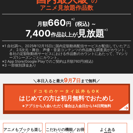
の
アニメ見放題作品数
660
※2
月額
円
(税込) ～
7,400
見放題
※3
作品以上が
1 自社調べ。2025年12月15日に国内定額動画配信サービスが配信していたアニ
メ、2.5次元・舞台、声優・音楽コンテンツの作品数を調査員がカウント。
各社の定額制動画サービスにおける作品数のカウントにあたって、TVシリ
ーズ1シーズンごとにカウント。
2
App Store/Google Play
でのご契約は月額760円(税込)
3 一部個別課金あり
9
7
月
日
＼本日入ると最大
まで無料／
ドコモのケータイ以外もOK
はじめての方は初月無料でおためし
※アプリから入会いただく場合は入会日から14日間無料
アニメもブックも
楽し
こだわりの機能／
お得
よくある