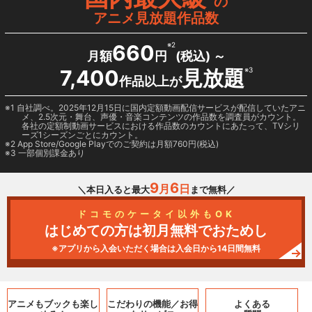
の
アニメ見放題作品数
660
※2
月額
円
(税込) ～
7,400
見放題
※3
作品以上が
1 自社調べ。2025年12月15日に国内定額動画配信サービスが配信していたアニ
メ、2.5次元・舞台、声優・音楽コンテンツの作品数を調査員がカウント。
各社の定額制動画サービスにおける作品数のカウントにあたって、TVシリ
ーズ1シーズンごとにカウント。
2
App Store/Google Play
でのご契約は月額760円(税込)
3 一部個別課金あり
9
6
月
日
＼本日入ると最大
まで無料／
ドコモのケータイ以外もOK
はじめての方は初月無料でおためし
※アプリから入会いただく場合は入会日から14日間無料
アニメもブックも
楽し
こだわりの機能／
お得
よくある