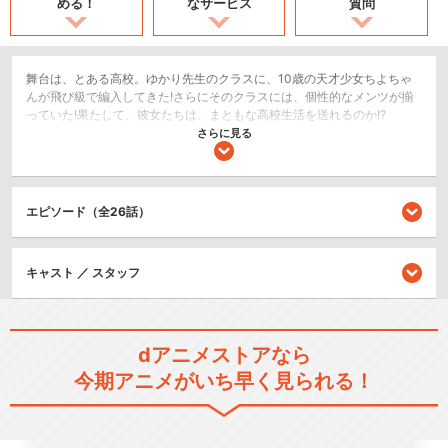
める！
なサービス
質問
舞台は、とある高校。ゆかり先生のクラスに、10歳の天才少女ちよちゃ
んが飛び級で編入してきた!さらにそのクラスには、個性的なメンツが揃
っていた!果たして、彼女たちは、まともな高校生活を送れるのか!?
さらに見る
コメディ/ギャグ
日常/ほのぼの
エピソード（全26話）
閉じる
キャスト ／ スタッフ
dアニメストアなら
今期アニメがいち早く見られる！