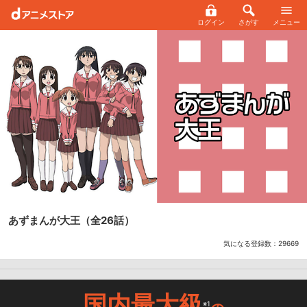
ログイン
さがす
メニュー
あずまんが大王
（全26話）
気になる登録数：
29669
国内最大級
※1