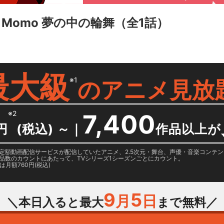
inky Momo 夢の中の輪舞
（全1話）
最大級
※1
の
アニメ見放
※2
7,400
円
(税込) ～
｜
作品以上が
日に国内定額動画配信サービスが配信していたアニメ、2.5次元・舞台、声優・音楽コン
品数のカウントにあたって、TVシリーズ1シーズンごとにカウント。
月額760円(税込)
9
5
月
日
＼本日入ると最大
まで無料／