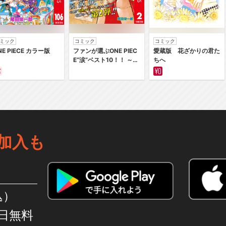
ミック
コミック
コミック
NE PIECE カラー版
ファンが選ぶONE PIEC
愛蔵版 花ざかりの君た
E“涙”ベスト10！！ ～サ
ちへ
バイバルの海 超新星編
～ カラー版
加入も
込）
日無料