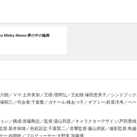
ncess Minky Momo 夢の中の輪舞
谷六朗／ママ:土井美加／王様:増岡弘／王妃様:塚田恵美子／シンドブック
飯塚昭三／司会者:千葉繁／ガナール:峰あつ子／ギブミー:鈴置洋考／ペー
ション／構成:首藤剛志／監督:湯山邦彦／キャラクターデザイン:芦田豊
監督:新井寅雄／色彩設定:千葉賢二／音響監督:藤山房延／撮影監督:鳥越
サー:内間稔／プロデューサー:大野実,加藤博