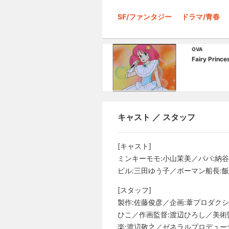
SF/ファンタジー
ドラマ/青春
OVA
Fairy Pri
キャスト ／ スタッフ
[キャスト]
ミンキーモモ:小山茉美／パパ:納
ピル:三田ゆう子／ボーマン船長:
[スタッフ]
製作:佐藤俊彦／企画:葦プロダク
ひこ／作画監督:渡辺ひろし／美術
楽:渡辺敬之／ゼネラルプロデュー