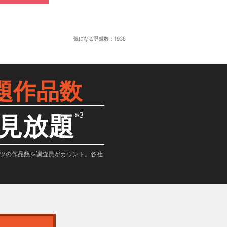
気になる登録数：
1938
題作品数
※3
見放題
テンツの作品数を調査員がカウント。各社