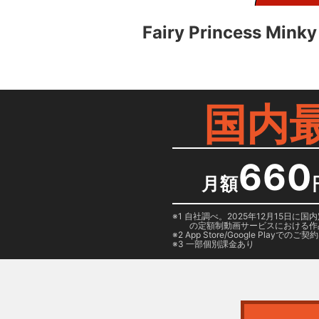
Fairy Princess M
国内
660
月額
1 自社調べ。2025年12月15
の定額制動画サービスにおける作
2
App Store/Google Play
でのご契約は
3 一部個別課金あり