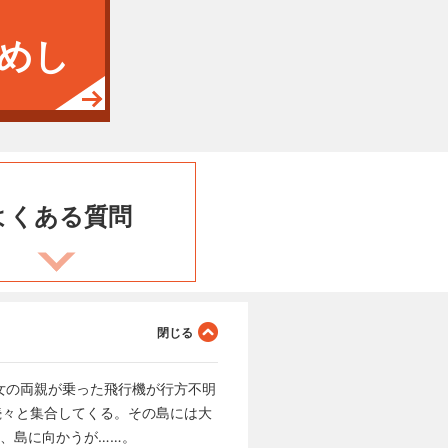
めし
よくある
質問
女の両親が乗った飛行機が行方不明
続々と集合してくる。その島には大
め、島に向かうが……。