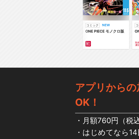
コミック
コ
ONE PIECE モノクロ版
O
アプリからの
OK！
月額760円（税
はじめてなら14