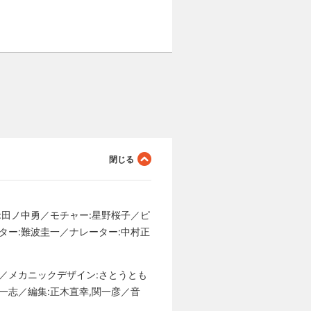
:田ノ中勇／モチャー:星野桜子／ピ
ター:難波圭一／ナレーター:中村正
雄／メカニックデザイン:さとうとも
一志／編集:正木直幸,関一彦／音