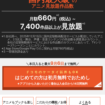
の
アニメ見放題作品数
660
※2
月額
円
(税込) ～
7,400
見放題
※3
作品以上が
1 自社調べ。2025年12月15日に国内定額動画配信サービスが配信していたアニ
メ、2.5次元・舞台、声優・音楽コンテンツの作品数を調査員がカウント。
各社の定額制動画サービスにおける作品数のカウントにあたって、TVシリ
ーズ1シーズンごとにカウント。
2
App Store/Google Play
でのご契約は月額760円(税込)
3 一部個別課金あり
9
6
月
日
＼本日入ると最大
まで無料／
ドコモのケータイ以外もOK
はじめての方は初月無料でおためし
※アプリから入会いただく場合は入会日から14日間無料
アニメもブックも
楽し
こだわりの機能／
お得
よくある