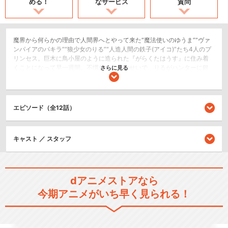
める！
なサービス
質問
魔界から何らかの理由で人間界へとやって来た“魔法使いのゆうま”“ヴァ
ンパイアのパキラ”“狼少女のりる”“人造人間の鉄子(アイコ)”たち4人のプ
リンセス。巨木に鳥小屋のように造られた『がらくたはうす』に住み着
くことになって早一週間。不慣れな生活のせいで、りるがハンターに銀
さらに見る
の弾で撃たれそうになっちゃったり、パキラが灰になっちゃったり、鉄
子がウィルスに感染しちゃったり、ゆうまがおっぱいポロリしちゃった
りと、ドタバタ大変だったのが前回までのお話。さて、今回のお話は…?
エピソード（全12話）
コメディ/ギャグ
SF/ファンタジー
キャスト ／ スタッフ
閉じる
dアニメストアなら
今期アニメがいち早く見られる！