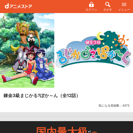
ログイン
さがす
メニュー
錬金3級まじかる?ぽか～ん
（全12話）
気になる登録数：
4375
国内最大級
※1