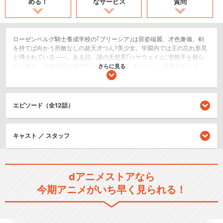
める！
なサービス
質問
ローゼンベルグ騎士養成学校の｢プリーシア｣は容姿端麗、才色兼備、剣
を持てば向かう所敵なしの超天才つん?美少女。学園内では王の忘れ形見
と噂されている――。ある日、謎の天然君｢ハヤウェイ｣に突然手を握ら
れた挙句、全校生徒の前で剣を交え負けてしまうという屈辱を味わう。
さらに見る
更に、ハイテンションでトラブルメーカーな｢フェル｣、ミステリアスな
巫女さん｢神楽｣、ドジっ子｢ブリジット｣……と、異様に個性的なクラスメ
ートにペースを乱され、さらにブラコンなハヤウェイの妹｢フィーリア｣
には一方的に恋敵扱いされて、大騒ぎの学校生活を送るはめに。。。
エピソード（全12話）
SF/ファンタジー
恋愛/ラブコメ
キャスト ／ スタッフ
閉じる
dアニメストアなら
今期アニメがいち早く見られる！