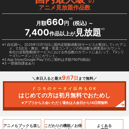
の
アニメ見放題作品数
660
※2
月額
円
(税込) ～
7,400
見放題
※3
作品以上が
1 自社調べ。2025年12月15日に国内定額動画配信サービスが配信していたアニ
メ、2.5次元・舞台、声優・音楽コンテンツの作品数を調査員がカウント。
各社の定額制動画サービスにおける作品数のカウントにあたって、TVシリ
ーズ1シーズンごとにカウント。
2
App Store/Google Play
でのご契約は月額760円(税込)
3 一部個別課金あり
9
7
月
日
＼本日入ると最大
まで無料／
ドコモのケータイ以外もOK
はじめての方は初月無料でおためし
※アプリから入会いただく場合は入会日から14日間無料
アニメもブックも
楽し
こだわりの機能／
お得
よくある