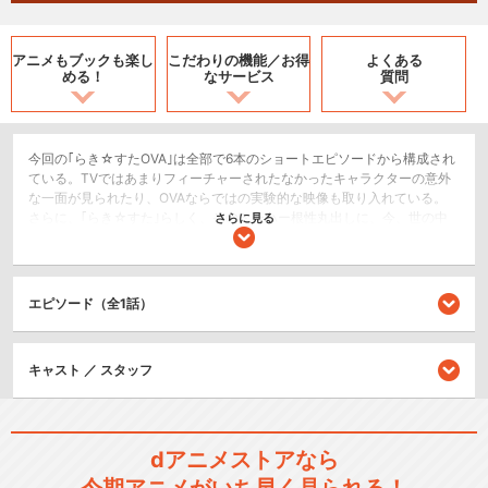
アニメもブックも
楽し
こだわりの機能／
お得
よくある
める！
なサービス
質問
今回の｢らき☆すたOVA｣は全部で6本のショートエピソードから構成され
ている。TVではあまりフィーチャーされたなかったキャラクターの意外
な一面が見られたり、OVAならではの実験的な映像も取り入れている。
さらに、｢らき☆すた｣らしく、そのミーハー根性丸出しに、今、世の中
さらに見る
をリードしているホットなネタも出来る限り取り入れた創りを目指し、
飽きのこない作品に仕立てた。
コメディ/ギャグ
エピソード（全1話）
日常/ほのぼの
キャスト ／ スタッフ
シリーズ／関連のアニメ作品
らき☆すた
dアニメストアなら