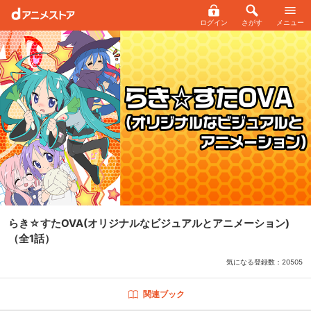
ログイン
さがす
メニュー
らき☆すたOVA(オリジナルなビジュアルとアニメーション)
（全1話）
気になる登録数：
20505
関連ブック