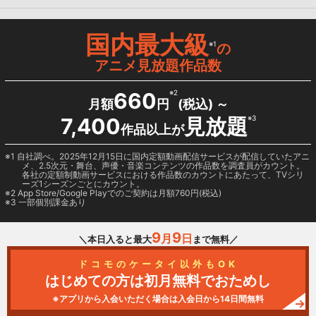
国内最大級
※1
の
アニメ見放題作品数
660
※2
月額
円
(税込) ～
7,400
見放題
※3
作品以上が
1 自社調べ。2025年12月15日に国内定額動画配信サービスが配信していたアニ
メ、2.5次元・舞台、声優・音楽コンテンツの作品数を調査員がカウント。
各社の定額制動画サービスにおける作品数のカウントにあたって、TVシリ
ーズ1シーズンごとにカウント。
2
App Store/Google Play
でのご契約は月額760円(税込)
3 一部個別課金あり
9
9
月
日
＼本日入ると最大
まで無料／
ドコモのケータイ以外もOK
はじめての方は初月無料でおためし
※アプリから入会いただく場合は入会日から14日間無料