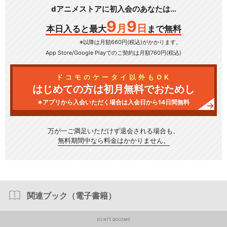
dアニメストアに初入会のあなたは…
9
9
月
日
本日入ると最大
まで無料
※以降は月額660円(税込)がかかります。
App Store/Google Play
でのご契約は月額760円(税込)
ドコモのケータイ以外もOK
はじめての方は初月無料でおためし
※アプリから入会いただく場合は入会日から14日間無料
万が一ご満足いただけず
退会される場合も、
無料期間中なら料金はかかりません。
関連ブック（電子書籍）
(C) NTT DOCOMO