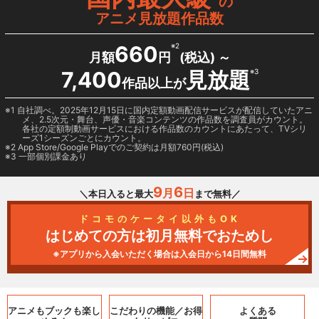
の
アニメ見放題作品数
660
※2
月額
円
(税込) ～
7,400
見放題
※3
作品以上が
1 自社調べ。2025年12月15日に国内定額動画配信サービスが配信していたアニ
メ、2.5次元・舞台、声優・音楽コンテンツの作品数を調査員がカウント。
各社の定額制動画サービスにおける作品数のカウントにあたって、TVシリ
ーズ1シーズンごとにカウント。
2
App Store/Google Play
でのご契約は月額760円(税込)
3 一部個別課金あり
9
6
月
日
＼本日入ると最大
まで無料／
ドコモのケータイ以外もOK
はじめての方は初月無料でおためし
※アプリから入会いただく場合は入会日から14日間無料
アニメもブックも
楽し
こだわりの機能／
お得
よくある