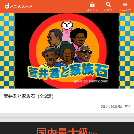
ログイン
さがす
メニュー
菅井君と家族石
（全3話）
気になる登録数：
950
国内最大級
※1