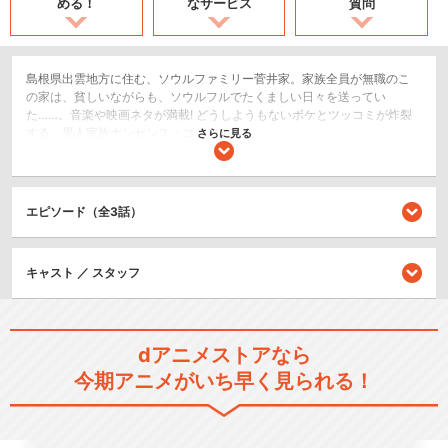
める！
なサービス
質問
島根県出雲地方に住む、ソウルファミリー菅井家。家族全員が無職のこ
の家は、貧しいながらも、ソウルフルでたくましい日々を送ってい
た……。音楽や映画ネタが満載! どうしようもないボケとツッコミが炸裂
する、黒人家族ナンセンス・コメディ。
さらに見る
コメディ/ギャグ
ショート
エピソード（全3話）
シリーズ／関連のアニメ作品
キャスト ／ スタッフ
菅井君と家族石 THE MOVIE
dアニメストアなら
今期アニメがいち早く見られる！
閉じる