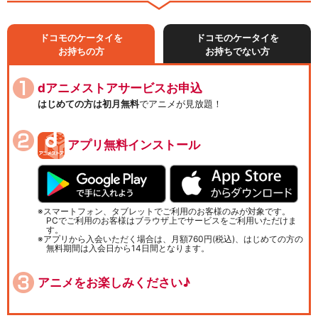
ドコモのケータイを
ドコモのケータイを
お持ちの方
お持ちでない方
dアニメストアサービスお申込
はじめての方は初月無料
でアニメが見放題！
アプリ無料インストール
スマートフォン、タブレットでご利用のお客様のみが対象です。
PCでご利用のお客様はブラウザ上でサービスをご利用いただけま
す。
アプリから入会いただく場合は、月額760円(税込)、はじめての方の
無料期間は入会日から14日間となります。
アニメをお楽しみください♪