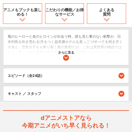
アニメもブックも
楽し
こだわりの機能／
お得
よくある
める！
なサービス
質問
風のヒーローと炎のヒロインが出会う時。誰も見た事のない衝撃が、日
本列島を吹き荒れる!天をつく超高層ホテルを真っ二つ!すべてを焼き尽く
す炎と、空気分子をも斬り裂く風の激突!だが、これは異世界の物語では
なく、我々と同じ世界で女子高生が繰り広げる戦いなのだ―。炎のツン
さらに見る
デレ女子高生・神凪綾乃 16歳 見参!整った顔立ちと、美しい長髪が見目麗
しい聖陵学園のマドンナ、神凪綾乃。カラオケボックスとケーキバイキ
ングが好きな、どこにでもいる女子高生。だが、彼女には秘密があっ
た。彼女は、古より日本を陰から支えてきた神凪一族・宗主の一人娘に
エピソード（全24話）
して、神剣・炎雷覇(えんらいは)を操り妖魔を焼滅させる一族屈指の≪炎
術師≫なのだ。そんな綾乃と、一族に伝わる神剣・炎雷覇(えんらいは)の
継承権をかけて対決し、負かされた青年・八神和麻。12歳の少女に敗北
キャスト ／ スタッフ
した事により、一族から追放され行方知れずになっていた和麻が、四年
ぶりに帰ってきた・・・。ハリウッド・メジャーの大作アクションをし
のぐバトル&バイオレンス描写で『テレビアニメ化は不可能』と言われて
きた人気ライトノベル『風のスティグマ』。クールなダークヒーロー・
和麻と、表情豊かな百面相を見せるツンデレ娘・綾乃の掛け合いも人気
dアニメストアなら
を呼んでいる。本編6作、外伝2作が刊行中の人気ライトノベルが、最新
今期アニメがいち早く見られる！
のヴィジュアルエフェクツと、実力派スタッフ&キャストにより待望のテ
レビアニメ化。地・水・火・風の四大精霊たちの力を借り、凄まじい力