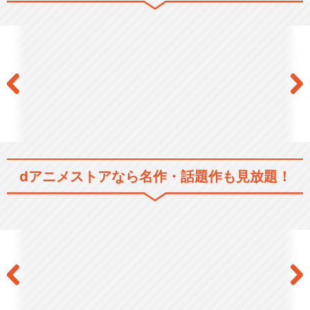
を顕現させる≪炎術師≫≪風術師≫≪地術師≫≪水術師≫たち。本来は
目に見えない『風』と、定まった形を持たない『炎』。その激突を驚異
の表現力を駆使し、テレビアニメの枠を超えたスケールで描く。自由な
る風、すべてを見通し、気高き炎、すべてを浄化す。炎風渦巻くエレメ
ンタル・バトル・アクション、ここに開幕!
アクション/バトル
SF/ファンタジー
閉じる
dアニメストアなら
名作・話題作も見放題！