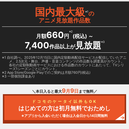
国内最大級
※1
の
アニメ見放題作品数
660
※2
月額
円
(税込) ～
7,400
見放題
※3
作品以上が
1 自社調べ。2025年12月15日に国内定額動画配信サービスが配信していたアニ
メ、2.5次元・舞台、声優・音楽コンテンツの作品数を調査員がカウント。
各社の定額制動画サービスにおける作品数のカウントにあたって、TVシリ
ーズ1シーズンごとにカウント。
2
App Store/Google Play
でのご契約は月額760円(税込)
3 一部個別課金あり
9
9
月
日
＼本日入ると最大
まで無料／
ドコモのケータイ以外もOK
はじめての方は初月無料でおためし
※アプリから入会いただく場合は入会日から14日間無料