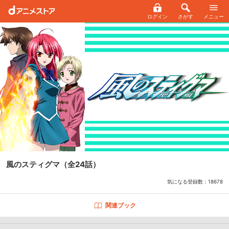
ログイン
さがす
メニュー
風のスティグマ
（全24話）
気になる登録数：
18678
関連ブック