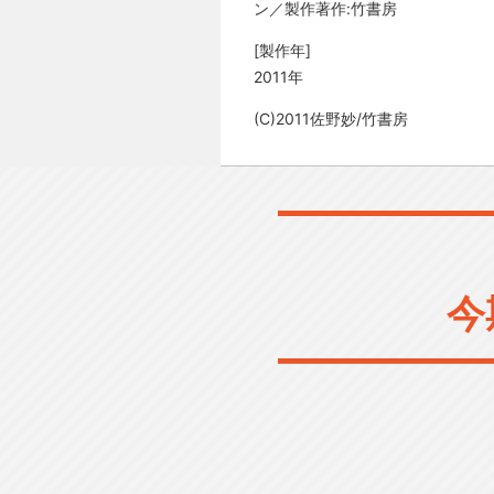
ン／製作著作:竹書房
[製作年]
2011年
(C)2011佐野妙/竹書房
今