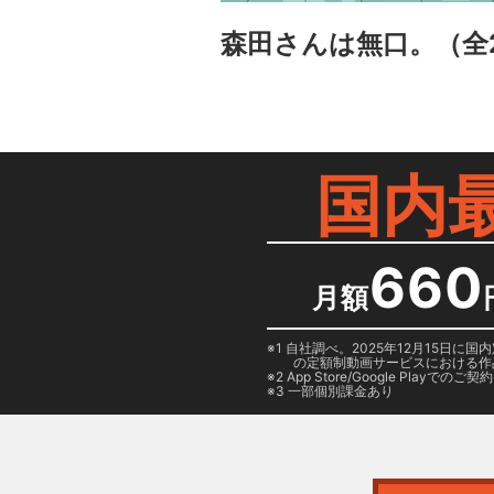
森田さんは無口。
（全
国内
660
月額
1 自社調べ。2025年12月15
の定額制動画サービスにおける作
2
App Store/Google Play
でのご契約は
3 一部個別課金あり