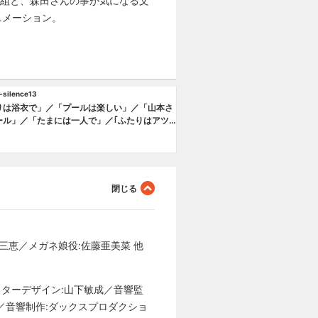
人組と、森田さんの事が気になる文
ニメーション。
-silence13
りは浴衣で」／「プールは楽しい」／「山本さ
ール」／「たまには一人で」／｢ふたりはアツ
｢休日はみんなで｣
三恵／メガネ娘役:佐藤亜美菜 他
ラクターデザイン:山下敏成／音響監
／音響制作:ダックスプロダクショ