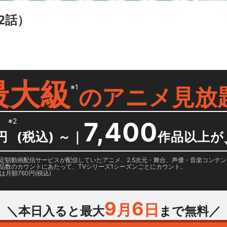
2話）
最大級
※1
の
アニメ見放
※2
7,400
円
(税込) ～
｜
作品以上が
日に国内定額動画配信サービスが配信していたアニメ、2.5次元・舞台、声優・音楽コン
品数のカウントにあたって、TVシリーズ1シーズンごとにカウント。
月額760円(税込)
9
6
月
日
＼本日入ると最大
まで無料／