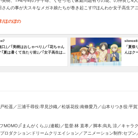
い美樹、THE今時の子千尋、くせっ毛で家庭問題有りの花、の仲良し4
田さんの事が大スキなメガネ娘たちが巻き起こす!?ほんわか女子高生ア
常/ほのぼの
ce7
silence8
無口｣／｢美樹はおしゃべり｣／｢花ちゃん
「夏祭
／｢夏は暑くて当たり前｣／｢女子高生は甘
んはク
／｢妄想は止まらない｣／｢理想はいろい
アツ｣／
:戸松遥／三浦千尋役:早見沙織／松坂花役:南條愛乃／山本りつき役:平賀
イフMOMO｣｢まんがくらぶ｣連載)／監督:林 直孝／脚本:烏丸 涼／キャ
作プロダクション:ドリームクリエイション／アニメーション制作:セブン