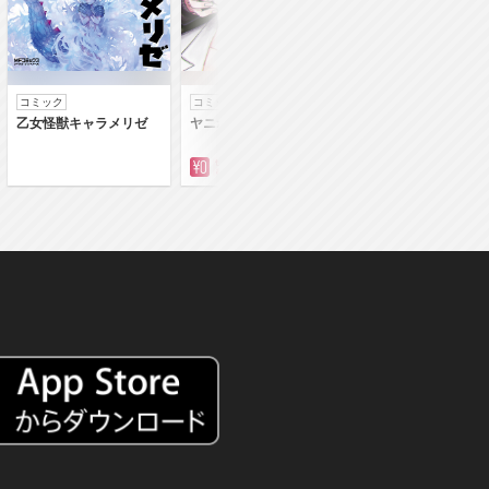
コミック
コミック
コミック
乙女怪獣キャラメリゼ
ヤニねこ
落第賢者の学院無
～二度目の転生、Ｓ
クチート魔術師冒険