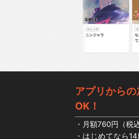
コミック
コ
ニンジャラ
ち
て
アプリからの
OK！
月額760円（税
はじめてなら14