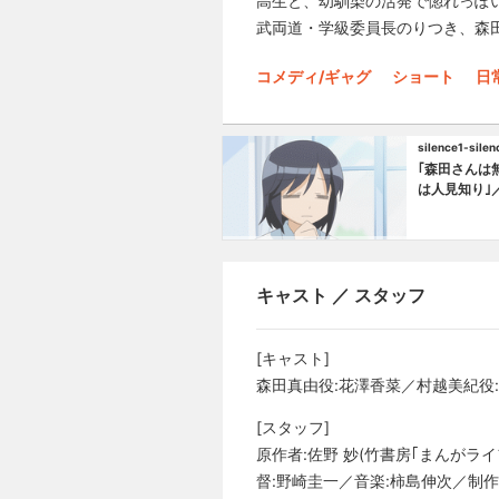
高生と、幼馴染の活発で惚れっぽ
武両道・学級委員長のりつき、森
コメディ/ギャグ
ショート
日
silence1-silen
｢森田さんは
は人見知り｣
いモノ好き｣
ろ｣
キャスト ／ スタッフ
[キャスト]
森田真由役:花澤香菜／村越美紀役
[スタッフ]
原作者:佐野 妙(竹書房｢まんがラ
督:野崎圭一／音楽:柿島伸次／制