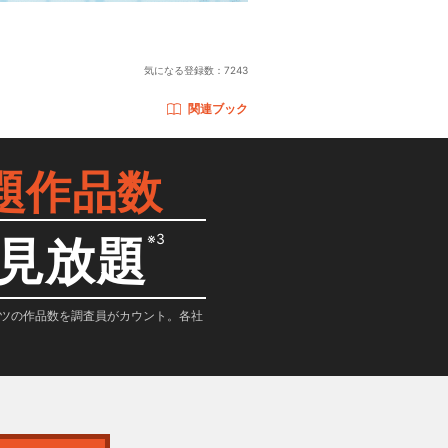
気になる登録数：
7243
関連ブック
題作品数
※3
見放題
テンツの作品数を調査員がカウント。各社