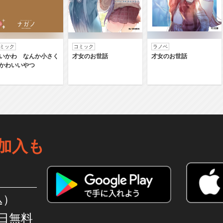
ミック
コミック
ラノベ
いかわ なんか小さく
才女のお世話
才女のお世話
かわいいやつ
加入も
込）
日無料