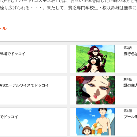
雄が住むアパート｢コスモス荘｣では、お互い正体を隠した正義の味方と
ルが繰り広げられる・・・。果たして、貧乏専門学校生・桜咲鈴雄は無事
トル
第2話
登場でドッコイ
流行色
第4話
VSエーデルワイスでドッコイ
謎の住
第6話
でドッコイ
プール