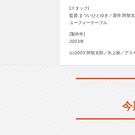
[スタッフ]
監督:まついひとゆき／原作:阿智
ユーフォーテーブル
[製作年]
2003年
(c)2003 阿智太郎／矢上裕／
今