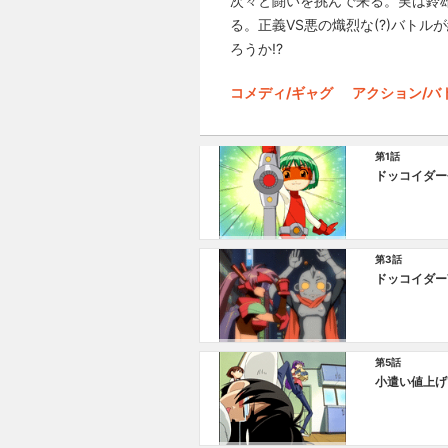
次々と闘いを挑んで来る。実は鈴
る。正義VS悪の熾烈な(?)バト
ろうか!?
コメディ/ギャグ
アクション/バ
第1話
ドッコイダー
第3話
ドッコイダー
第5話
小遣い値上げ