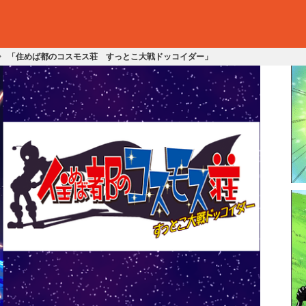
「住めば都のコスモス荘 すっとこ大戦ドッコイダー」