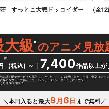
荘 すっとこ大戦ドッコイダー」
（全1
最大級
※1
の
アニメ見放
※2
7,400
円
(税込) ～
｜
作品以上が
日に国内定額動画配信サービスが配信していたアニメ、2.5次元・舞台、声優・音楽コン
品数のカウントにあたって、TVシリーズ1シーズンごとにカウント。
月額760円(税込)
9
6
月
日
＼本日入ると最大
まで無料／