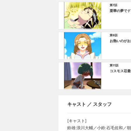
第7話
栗華の夢でド
第9話
お熱いのがお
第11話
コスモス荘最
キャスト ／ スタッフ
[キャスト]
鈴雄:浪川大輔／小鈴:石毛佐和／朝