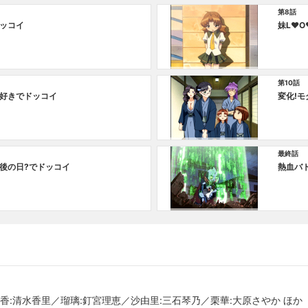
第8話
ッコイ
妹L♥O
第10話
好きでドッコイ
変化!
最終話
後の日?でドッコイ
熱血バ
香:清水香里／瑠璃:釘宮理恵／沙由里:三石琴乃／栗華:大原さやか ほか