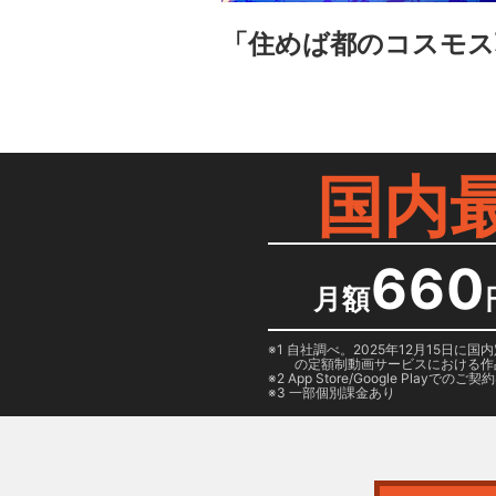
「住めば都のコスモス
国内
660
月額
1 自社調べ。2025年12月15
の定額制動画サービスにおける作
2
App Store/Google Play
でのご契約は
3 一部個別課金あり