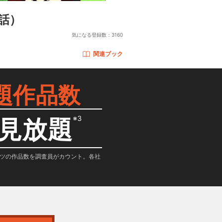
2話）
気になる登録数：
3160
関連ブック
題作品数
※3
見放題
テンツの作品数を調査員がカウント。各社