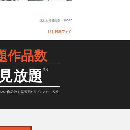
気になる登録数：
50067
関連ブック
題作品数
※3
見放題
テンツの作品数を調査員がカウント。各社