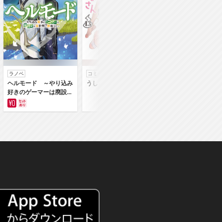
ラノベ
コミック
コミック
ヘルモード ～やり込み
うしろの正面カムイさん
うちの弟どもがすみ
好きのゲーマーは廃設定
ん
の異世界で無双する～