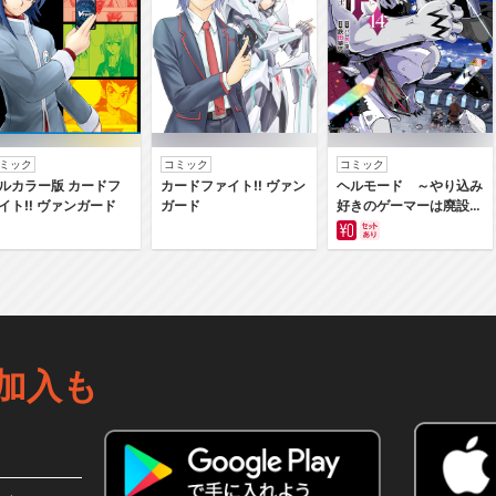
ミック
コミック
コミック
ルカラー版 カードフ
カードファイト‼ ヴァン
ヘルモード ～やり込み
イト‼ ヴァンガード
ガード
好きのゲーマーは廃設定
の異世界で無双する～は
じまりの召喚士
加入も