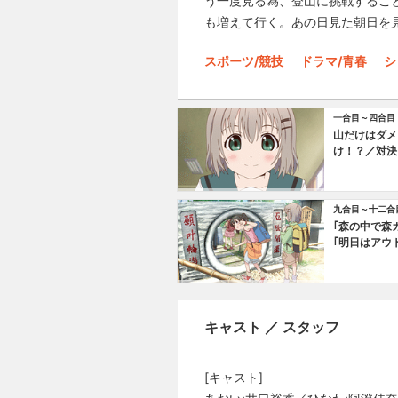
う一度見る為、登山に挑戦するこ
も増えて行く。あの日見た朝日を
スポーツ/競技
ドラマ/青春
シ
一合目～四合目
山だけはダメ
け！？／対決
九合目～十二合
｢森の中で森
｢明日はアウ
回)
キャスト ／ スタッフ
[キャスト]