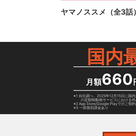
ヤマノススメ
（全3話
国内
660
月額
1 自社調べ。2025年12月15
の定額制動画サービスにおける作
2
App Store/Google Play
でのご契約は
3 一部個別課金あり