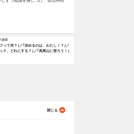
少しずつ知識を身につけ、登山仲間
八合目
ラフって何？｣／｢決めるのは、わたし！？｣／
パック、どれにする？｣／｢高尾山に登ろう！｣