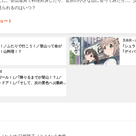
とに。登山道具で料理対決したり、近所の小さな山に登ってみたり…。
見られるのはいつ？
ョート
五合目～
！／ふたりで行こう！／登山って命が
｢シュ
！山料理！？
｢デイ
目
ガール！｣／｢降りるまでが登山！？｣／
トドア！｣／｢そして、次の景色ヘ｣(最終