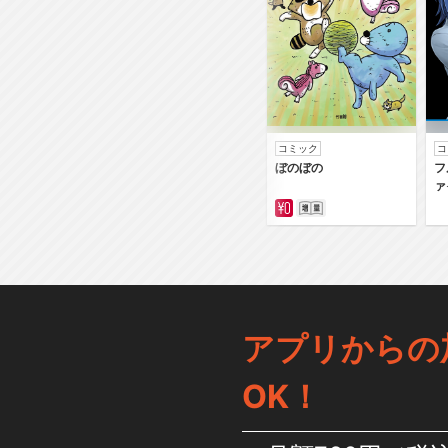
コミック
コ
ぼのぼの
フ
ァ
アプリからの
OK！