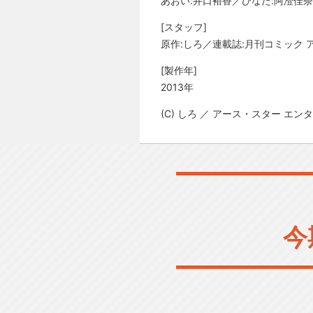
あおい:井口裕香／ひなた:阿澄佳奈
[スタッフ]
原作:しろ／連載誌:月刊コミック
[製作年]
2013年
(C) しろ ／ アース・スター エ
今