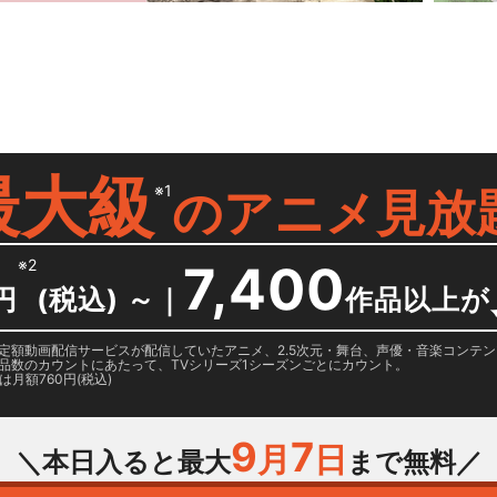
）
最大級
※1
の
アニメ見放
※2
7,400
円
(税込) ～
｜
作品以上が
日に国内定額動画配信サービスが配信していたアニメ、2.5次元・舞台、声優・音楽コン
品数のカウントにあたって、TVシリーズ1シーズンごとにカウント。
月額760円(税込)
9
7
月
日
＼本日入ると最大
まで無料／