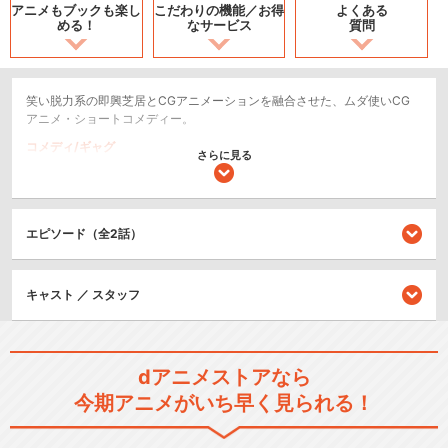
アニメもブックも
楽し
こだわりの機能／
お得
よくある
める！
なサービス
質問
笑い脱力系の即興芝居とCGアニメーションを融合させた、ムダ使いCG
アニメ・ショートコメディー。
コメディ/ギャグ
さらに見る
ショート
シリーズ／関連のアニメ作品
エピソード（全2話）
Peeping Life(ピーピング・ラ
キャスト ／ スタッフ
イフ)…
dアニメストアなら
Peeping Life(ピーピング・ラ
今期アニメがいち早く見られる！
イフ)…