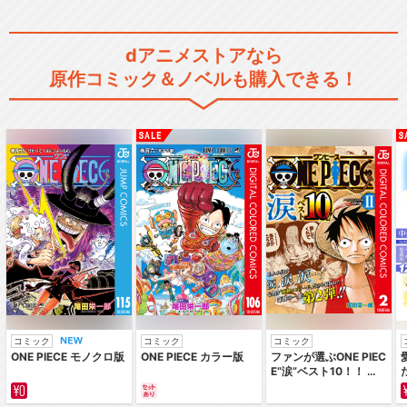
ツノコ…
dアニメストアなら
原作コミック＆ノベルも購入できる！
桃屋×Peeping Life ご縁で
すよ！
Peeping Life-WE ARE THE…
Peeping Life - WORLD HI…
コミック
コミック
コミック
ONE PIECE モノクロ版
ONE PIECE カラー版
ファンが選ぶONE PIEC
E“涙”ベスト10！！ ～
サバイバルの海 超新星
編～ カラー版