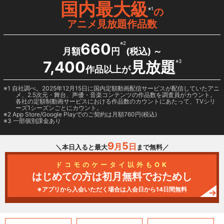
国内最大級
※1
の
アニメ見放題作品数
660
※2
月額
円
(税込) ～
7,400
見放題
※3
作品以上が
1 自社調べ。2025年12月15日に国内定額動画配信サービスが配信していたアニ
メ、2.5次元・舞台、声優・音楽コンテンツの作品数を調査員がカウント。
各社の定額制動画サービスにおける作品数のカウントにあたって、TVシリ
ーズ1シーズンごとにカウント。
2
App Store/Google Play
でのご契約は月額760円(税込)
3 一部個別課金あり
9
5
月
日
＼本日入ると最大
まで無料／
ドコモのケータイ以外もOK
はじめての方は初月無料でおためし
※アプリから入会いただく場合は入会日から14日間無料