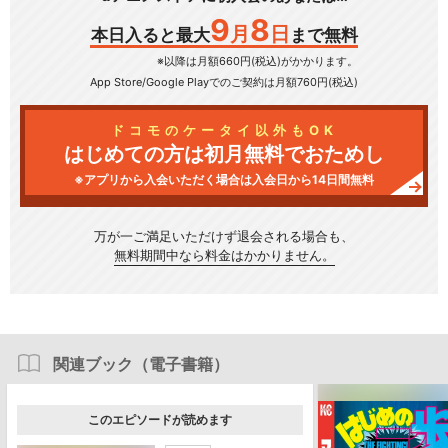
9
8
月
日
本日入ると最大
まで無料
※以降は月額660円(税込)がかかります。
App Store/Google Play
でのご契約は月額760円(税込)
ドコモのケータイ以外もOK
はじめての方は初月無料でおためし
※アプリから入会いただく場合は入会日から14日間無料
万が一ご満足いただけず
退会される場合も、
無料期間中なら料金はかかりません。
関連ブック（電子書籍）
このエピソードが読めます