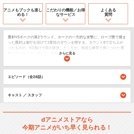
アニメもブックも
楽し
こだわりの機能／
お得
よくある
める！
なサービス
質問
鷹村VSホークの第2ラウンド。ホークの一方的な攻撃に、ロープ際で捕ま
った鷹村は連打を浴びて2度目のダウンを喫する。カウント8で立ち上が
ったものの、KO負け寸前の状況。ところが、地道な練習で身につけた鷹
村の左がホークに当たり、形勢が逆転する。
さらに見る
スポーツ/競技
シリーズ／関連のアニメ作品
エピソード（全26話）
はじめの一歩
キャスト ／ スタッフ
dアニメストアなら
今期アニメがいち早く見られる！
はじめの一歩 Rising