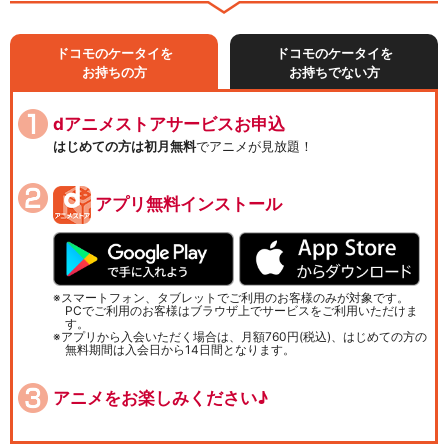
ドコモのケータイを
ドコモのケータイを
お持ちの方
お持ちでない方
dアニメストアサービスお申込
はじめての方は初月無料
でアニメが見放題！
アプリ無料インストール
スマートフォン、タブレットでご利用のお客様のみが対象です。
PCでご利用のお客様はブラウザ上でサービスをご利用いただけま
す。
アプリから入会いただく場合は、月額760円(税込)、はじめての方の
無料期間は入会日から14日間となります。
アニメをお楽しみください♪