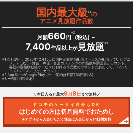
国内最大級
※1
の
アニメ見放題作品数
660
※2
月額
円
(税込) ～
7,400
見放題
※3
作品以上が
1 自社調べ。2025年12月15日に国内定額動画配信サービスが配信していたアニ
メ、2.5次元・舞台、声優・音楽コンテンツの作品数を調査員がカウント。
各社の定額制動画サービスにおける作品数のカウントにあたって、TVシリ
ーズ1シーズンごとにカウント。
2
App Store/Google Play
でのご契約は月額760円(税込)
3 一部個別課金あり
9
8
月
日
＼本日入ると最大
まで無料／
ドコモのケータイ以外もOK
はじめての方は初月無料でおためし
※アプリから入会いただく場合は入会日から14日間無料