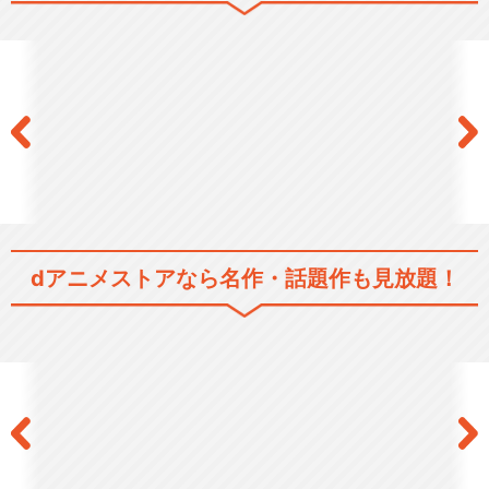
はじめの一歩 TVスペシャ
ル ～Champio…
はじめの一歩 OVA 間柴vs
木村 死刑執行
dアニメストアなら
名作・話題作も見放題！
リアルファイティング「はじ
めの一歩」The G…