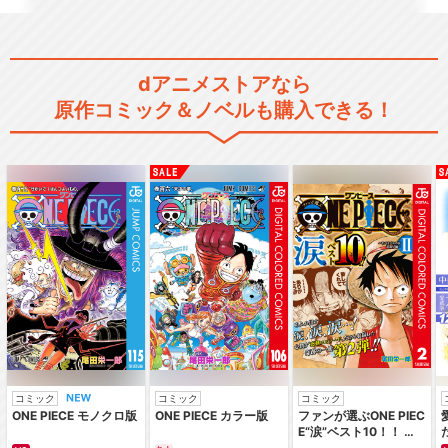
閉じる
dアニメストアなら
原作コミック＆ノベルも購入できる！
コミック
コミック
コミック
ONE PIECE モノクロ版
ONE PIECE カラー版
ファンが選ぶONE PIEC
E“涙”ベスト10！！ ～
サバイバルの海 超新星