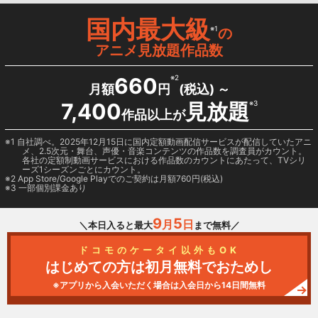
国内最大級
※1
の
アニメ見放題作品数
660
※2
月額
円
(税込) ～
7,400
見放題
※3
作品以上が
1 自社調べ。2025年12月15日に国内定額動画配信サービスが配信していたアニ
メ、2.5次元・舞台、声優・音楽コンテンツの作品数を調査員がカウント。
各社の定額制動画サービスにおける作品数のカウントにあたって、TVシリ
ーズ1シーズンごとにカウント。
2
App Store/Google Play
でのご契約は月額760円(税込)
3 一部個別課金あり
9
5
月
日
＼本日入ると最大
まで無料／
ドコモのケータイ以外もOK
はじめての方は初月無料でおためし
※アプリから入会いただく場合は入会日から14日間無料