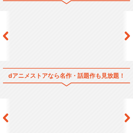
はじめの一歩 Rising
はじめの一歩 TVスペシャ
ル ～Champio…
dアニメストアなら
名作・話題作も見放題！
はじめの一歩 OVA 間柴vs
木村 死刑執行
リアルファイティング「はじ
めの一歩」The G…