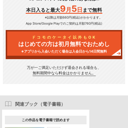
9
5
月
日
本日入ると最大
まで無料
※以降は月額660円(税込)がかかります。
App Store/Google Play
でのご契約は月額760円(税込)
ドコモのケータイ以外もOK
はじめての方は初月無料でおためし
※アプリから入会いただく場合は入会日から14日間無料
万が一ご満足いただけず
退会される場合も、
無料期間中なら料金はかかりません。
関連ブック（電子書籍）
この作品を電子書籍で読めます