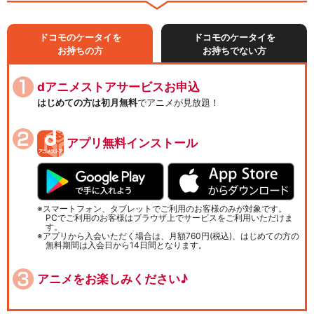
ドコモのケータイを
ドコモのケータイを
お持ちの方
お持ちでない方
dアニメストアサービスお申込
はじめての方は初月無料
でアニメが見放題！
アプリ無料インストール
スマートフォン、タブレットでご利用のお客様のみが対象です。
PCでご利用のお客様はブラウザ上でサービスをご利用いただけま
す。
アプリから入会いただく場合は、月額760円(税込)、はじめての方の
無料期間は入会日から14日間となります。
アニメをお楽しみください♪