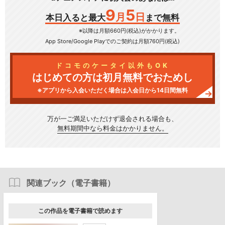
9
5
月
日
本日入ると最大
まで無料
※以降は月額660円(税込)がかかります。
App Store/Google Play
でのご契約は月額760円(税込)
ドコモのケータイ以外もOK
はじめての方は初月無料でおためし
※アプリから入会いただく場合は入会日から14日間無料
万が一ご満足いただけず
退会される場合も、
無料期間中なら料金はかかりません。
関連ブック（電子書籍）
この作品を電子書籍で読めます