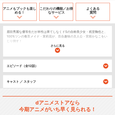
アニメもブックも
楽し
こだわりの機能／
お得
よくある
める！
なサービス
質問
眉目秀麗な優等生だが本性は果てしなくドSの自称美少女・祇堂鞠也と、
100%ツンの毒舌メイド・茉莉花が、百合趣味の主人公・宮前かなこをい
じり倒す！
さらに見る
コメディ/ギャグ
ドラマ/青春
エピソード（全12話）
シリーズ／関連のアニメ作品
まりあ†ほりっく
キャスト ／ スタッフ
dアニメストアなら
今期アニメがいち早く見られる！