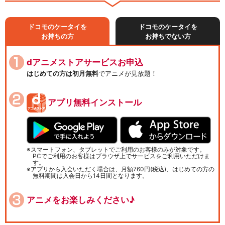
ドコモのケータイを
ドコモのケータイを
お持ちの方
お持ちでない方
dアニメストアサービスお申込
はじめての方は初月無料
でアニメが見放題！
アプリ無料インストール
スマートフォン、タブレットでご利用のお客様のみが対象です。
PCでご利用のお客様はブラウザ上でサービスをご利用いただけま
す。
アプリから入会いただく場合は、月額760円(税込)、はじめての方の
無料期間は入会日から14日間となります。
アニメをお楽しみください♪