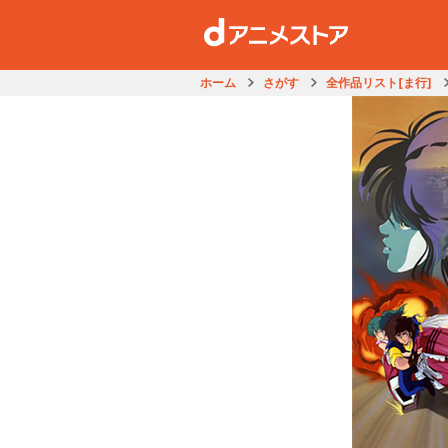
ホーム
さがす
全作品リスト[ま行]