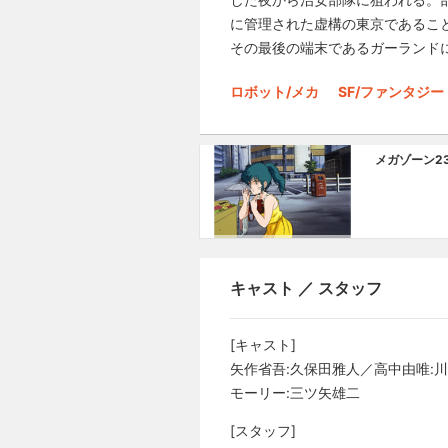
に管理された虚構の東京であるこ
その最後の端末であるガーランド
ロボット/メカ
SF/ファンタジー
メガゾーン2
キャスト ／ スタッフ
[キャスト]
矢作省吾:久保田雅人／高中由唯:
モーリー:三ツ矢雄二
[スタッフ]