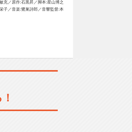
敏充／原作:石黒昇／脚本:星山博之
栄子／音楽:鷺巣詩郎／音響監督:本
る！