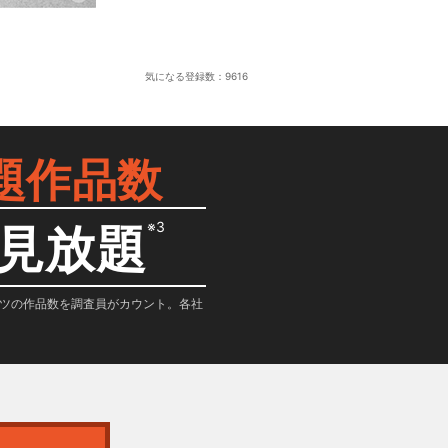
気になる登録数：
9616
題作品数
※3
見放題
テンツの作品数を調査員がカウント。各社