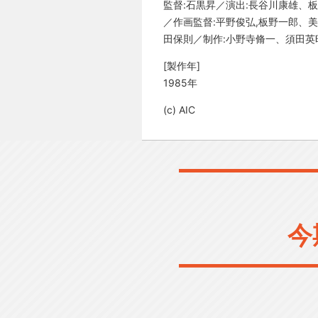
監督:石黒昇／演出:長谷川康雄、
／作画監督:平野俊弘,板野一郎、
田保則／制作:小野寺脩一、須田英
[製作年]
1985年
(c) AIC
今