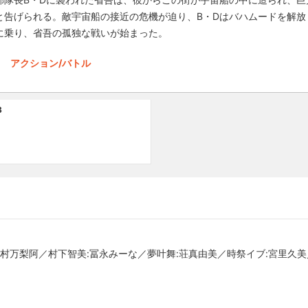
と告げられる。敵宇宙船の接近の危機が迫り、B・Dはバハムードを解放
に乗り、省吾の孤独な戦いが始まった。
アクション/バトル
3
川村万梨阿／村下智美:冨永みーな／夢叶舞:荘真由美／時祭イブ:宮里久美