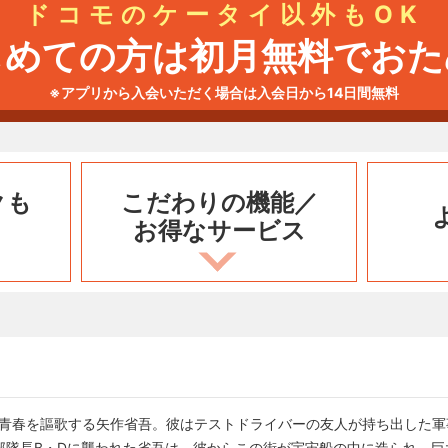
ドコモのケータイ以外もOK
じめての方は初月無料でおた
※アプリから入会いただく場合は入会日から14日間無料
クも
こだわりの機能／
お得なサービス
り、青春を謳歌する矢作省吾。彼はテストドライバーの友人が持ち出した
部隊長B・Dに襲われた省吾は、彼からこの街が宇宙船の中に造られ、巨