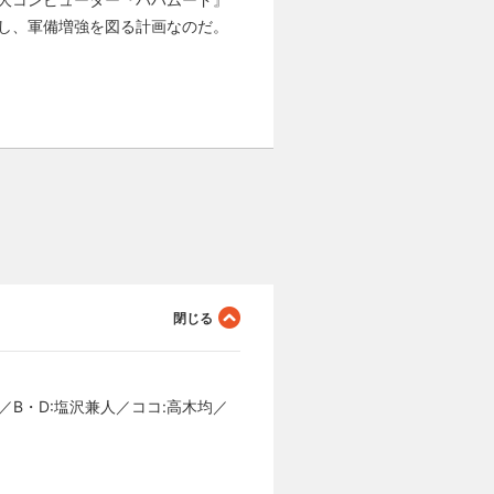
し、軍備増強を図る計画なのだ。
／B・D:塩沢兼人／ココ:高木均／