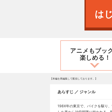
は
アニメもブッ
楽しめる！
【本編を再編集して配信しております。】
あらすじ ／ ジャンル
198X年の東京で、バイクを駆
した夜から治安部隊に狙われる。