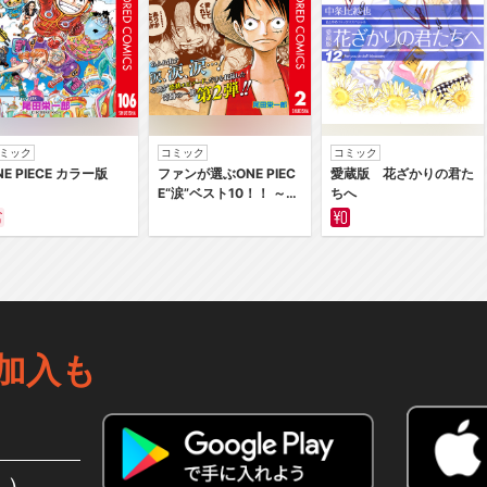
ミック
コミック
コミック
NE PIECE カラー版
ファンが選ぶONE PIEC
愛蔵版 花ざかりの君た
E“涙”ベスト10！！ ～サ
ちへ
バイバルの海 超新星編
～ カラー版
加入も
込）