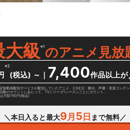
）
最大級
※1
の
アニメ見放
※2
7,400
円
(税込) ～
｜
作品以上が
日に国内定額動画配信サービスが配信していたアニメ、2.5次元・舞台、声優・音楽コン
品数のカウントにあたって、TVシリーズ1シーズンごとにカウント。
月額760円(税込)
9
5
月
日
＼本日入ると最大
まで無料／