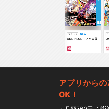
コミック
コ
ONE PIECE モノクロ版
O
アプリからの
OK！
月額760円（税