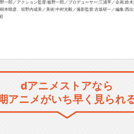
板野一郎／アクション監督:板野一郎／プロデューサー:三浦亨／企画:鈴木
美樹本晴彦、垣野内成美／美術:中村光毅／撮影監督:吉坂研一／編集:西出
昭
dアニメストアなら
期アニメがいち早く見られ