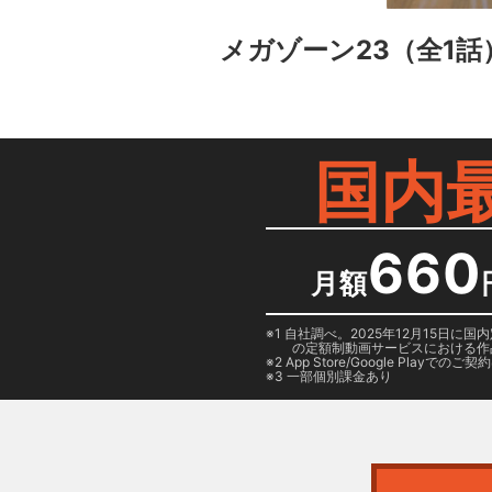
メガゾーン23
（全1話
国内
660
月額
1 自社調べ。2025年12月15
の定額制動画サービスにおける作
2
App Store/Google Play
でのご契約は
3 一部個別課金あり