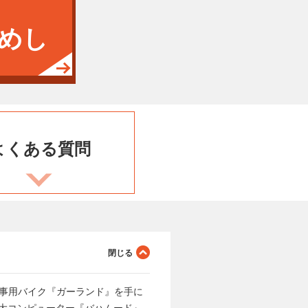
めし
よくある
質問
軍事用バイク『ガーランド』を手に
大コンピューター『バハムード』