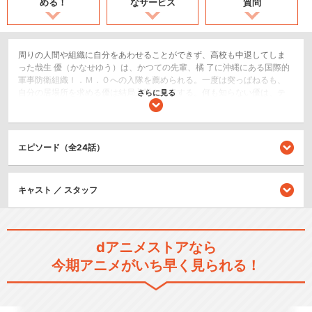
める！
なサービス
質問
周りの人間や組織に自分をあわせることができず、高校も中退してしま
った哉生 優（かなせゆう）は、かつての先輩、橘 了に沖縄にある国際的
軍事防衛組織Ｉ．Ｍ．Ｏへの入隊を薦められる。一度は突っぱねるも、
自分の居場所を求める優は結局入隊を決意する。何も知らない優は、テ
さらに見る
ロリズム・軍事抗争・そして世界を巻き込む大きな戦いに巻き込まれて
いく。次第に明らかになっていく優の知らない優の過去。多種多彩に登
場する汎用型ロボット・リムヒュ－ガン。そして究極のロボット・オー
ディアンとは、いったい何なのか？
エピソード（全24話）
ロボット/メカ
戦争/ミリタリー
キャスト ／ スタッフ
SF/ファンタジー
閉じる
dアニメストアなら
今期アニメがいち早く見られる！