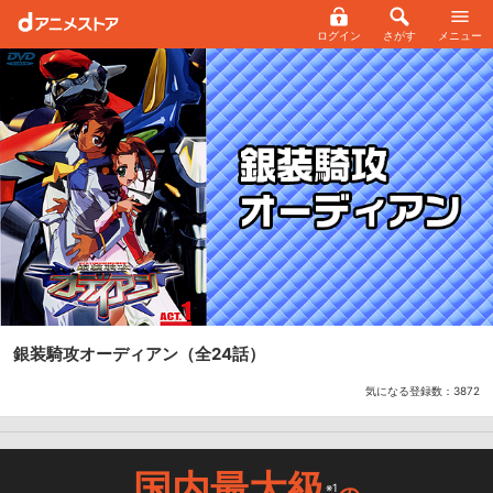
ログイン
さがす
メニュー
銀装騎攻オーディアン
（全24話）
気になる登録数：
3872
国内最大級
※1