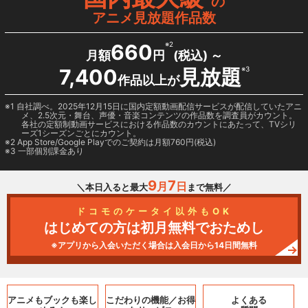
の
アニメ見放題作品数
660
※2
月額
円
(税込) ～
7,400
見放題
※3
作品以上が
1 自社調べ。2025年12月15日に国内定額動画配信サービスが配信していたアニ
メ、2.5次元・舞台、声優・音楽コンテンツの作品数を調査員がカウント。
各社の定額制動画サービスにおける作品数のカウントにあたって、TVシリ
ーズ1シーズンごとにカウント。
2
App Store/Google Play
でのご契約は月額760円(税込)
3 一部個別課金あり
9
7
月
日
＼本日入ると最大
まで無料／
ドコモのケータイ以外もOK
はじめての方は初月無料でおためし
※アプリから入会いただく場合は入会日から14日間無料
アニメもブックも
楽し
こだわりの機能／
お得
よくある