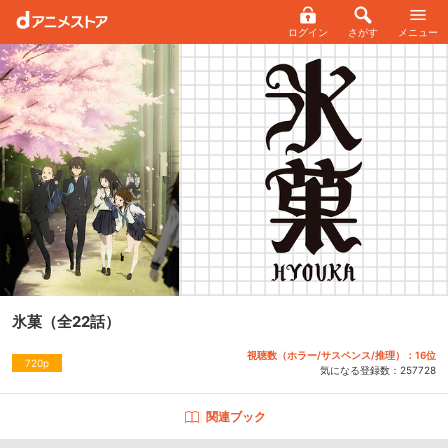
ログイン
さがす
メニュー
氷菓
（全22話）
視聴数（ホラー/サスペンス/推理）：16位
720p
気になる登録数：
257728
関連ブック