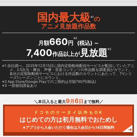
国内最大級
※1
の
アニメ見放題作品数
660
※2
月額
円
(税込) ～
7,400
見放題
※3
作品以上が
1 自社調べ。2025年12月15日に国内定額動画配信サービスが配信していたアニ
メ、2.5次元・舞台、声優・音楽コンテンツの作品数を調査員がカウント。
各社の定額制動画サービスにおける作品数のカウントにあたって、TVシリ
ーズ1シーズンごとにカウント。
2
App Store/Google Play
でのご契約は月額760円(税込)
3 一部個別課金あり
9
6
月
日
＼本日入ると最大
まで無料／
ドコモのケータイ以外もOK
はじめての方は初月無料でおためし
※アプリから入会いただく場合は入会日から14日間無料