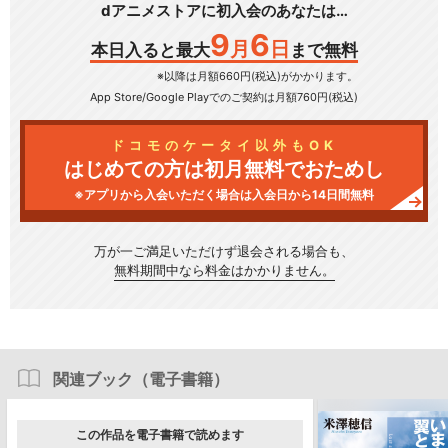
dアニメストアに初入会のあなたは…
9
6
月
日
本日入ると最大
まで無料
※以降は月額660円(税込)がかかります。
App Store/Google Play
でのご契約は月額760円(税込)
ドコモのケータイ以外もOK
はじめての方は初月無料でおためし
※アプリから入会いただく場合は入会日から14日間無料
万が一ご満足いただけず
退会される場合も、
無料期間中なら料金はかかりません。
関連ブック（電子書籍）
この作品を電子書籍で読めます