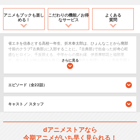
アニメもブックも
楽し
こだわりの機能／
お得
よくある
める！
なサービス
質問
省エネを信条とする高校一年生、折木奉太郎は、ひょんなことから廃部
寸前のクラブ｢古典部｣に入部することに。｢古典部｣で出会った好奇心旺
盛なヒロイン、千反田える、中学からの腐れ縁、伊原摩耶花と福部里
志。彼ら4人が神山高校を舞台に、数々の事件を推理していく青春学園ミ
さらに見る
ステリ。
ホラー/サスペンス/推理
ドラマ/青春
エピソード（全22話）
閉じる
キャスト ／ スタッフ
dアニメストアなら
今期アニメがいち早く見られる！