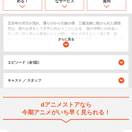
める！
なサービス
質問
五百年の月日が流れ、通りがかりの旅の僧、三蔵法師に助けられた孫悟
空は、彼のお供をして天竺に向かうことになる。 旅の仲間との出会い、
行く手に待ち受ける魔物たちとの闘い、絶えず付きまとう謎の男、崑
崙、そして孫悟空の隠された秘密…。波乱万丈な冒険に満ちた孫悟空の物
さらに見る
語が、いま始まる。
SF/ファンタジー
エピソード（全1話）
閉じる
キャスト ／ スタッフ
dアニメストアなら
今期アニメがいち早く見られる！