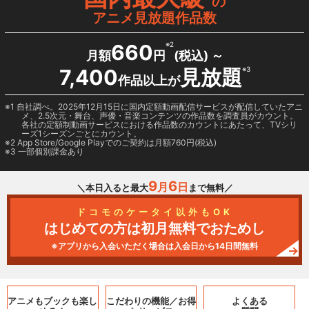
の
アニメ見放題作品数
660
※2
月額
円
(税込) ～
7,400
見放題
※3
作品以上が
1 自社調べ。2025年12月15日に国内定額動画配信サービスが配信していたアニ
メ、2.5次元・舞台、声優・音楽コンテンツの作品数を調査員がカウント。
各社の定額制動画サービスにおける作品数のカウントにあたって、TVシリ
ーズ1シーズンごとにカウント。
2
App Store/Google Play
でのご契約は月額760円(税込)
3 一部個別課金あり
9
6
月
日
＼本日入ると最大
まで無料／
ドコモのケータイ以外もOK
はじめての方は初月無料でおためし
※アプリから入会いただく場合は入会日から14日間無料
アニメもブックも
楽し
こだわりの機能／
お得
よくある