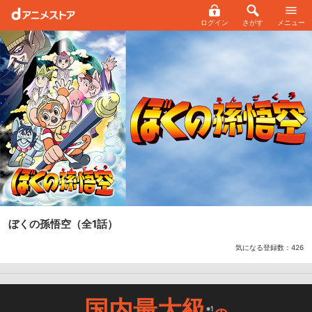
ログイン
さがす
メニュー
ぼくの孫悟空
（全1話）
気になる登録数：
426
国内最大級
※1