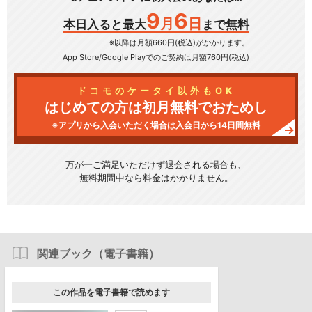
9
6
月
日
本日入ると最大
まで無料
※以降は月額660円(税込)がかかります。
App Store/Google Play
でのご契約は月額760円(税込)
ドコモのケータイ以外もOK
はじめての方は初月無料でおためし
※アプリから入会いただく場合は入会日から14日間無料
万が一ご満足いただけず
退会される場合も、
無料期間中なら料金はかかりません。
関連ブック（電子書籍）
この作品を電子書籍で読めます