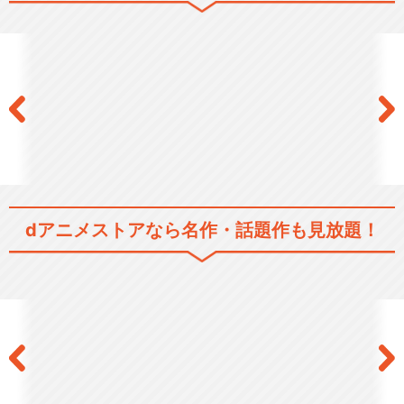
うバンドの奮闘物語をこの漫画の｢メインストーリー｣とするなら、｢サイ
ドストーリー｣となるのがコユキの日常(学校)生活。幼馴染の先輩でミス
東中の｢泉｣と竜介の妹でサバサバした帰国子女｢真帆｣との恋愛模様。ギ
ターを教えてもらうと同時に水泳をコーチしてもらう、さえない中年独
身貴族・斎藤さん(44)との交流。学校でのイジメ、アルバイト等々…。そ
ういった出来事がコユキの音楽中心の生活と並行して、｢イベント｣では
なく｢日常して描かれていくストーリーである。
ドラマ/青春
閉じる
dアニメストアなら
名作・話題作も見放題！