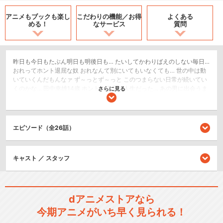
アニメもブックも
楽し
こだわりの機能／
お得
よくある
める！
なサービス
質問
昨日も今日もたぶん明日も明後日も… たいしてかわりばえのしない毎日…
おれってホント退屈な奴 おれなんて別にいてもいなくても… 世の中は動
いていくんだもんなァ ず～っとず～っと このつまらない日常が続いてい
くのかな… 田中幸雄14歳 ホントに平凡な人生だった… あの男に出会うま
さらに見る
では… こんな主人公のモノローグから始まるこの物語。主人公は趣味も
特技もとくにないふっつーの中学生：田中幸雄、通称・コユキ。このコ
ユキ、ある日偶然道で出会ったヘンな犬を助けたことにより犬の飼い主
である冒頭モノローグにでてくる ｢あの男｣に出会ってしまう。助けた犬
エピソード（全26話）
の名前は｢BECK｣。後にコユキが活躍するバンド・BECK の名前の元ネタ
となる犬。飼い主男の名前は｢竜介｣。人を引きつける魅力を持つ不思議
な男。帰国子女であり、天才的なギタリストでもある彼は、今全米の若
キャスト ／ スタッフ
者に一番影響力があるカリスマ・バンド｢ダイイング・ブリード｣のギタ
リストとかつてアメリカでバンドを組んでいたという。沖縄出身のアイ
ドル｢国吉ちえみ｣を最高の音楽と信じて疑わなかったコユキは、｢ダイイ
ング・ブリード｣の音楽を聴くことでロックに目覚め、竜介が作ったバン
ド・BECK に巻き込まれていく。その後、主人公であるコユキはただの平
dアニメストアなら
凡な中学生ではなく、本人に自覚のないまま実は飛び抜けた音楽的才能
今期アニメがいち早く見られる！
を持っていることが後々判明する。コユキの歌声は聴くものを震撼させ
るほどの素晴らしいものがあったのだ! そんなコユキの成長と BECK とい