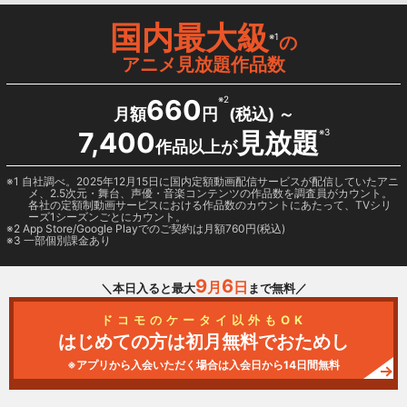
国内最大級
※1
の
アニメ見放題作品数
660
※2
月額
円
(税込) ～
7,400
見放題
※3
作品以上が
1 自社調べ。2025年12月15日に国内定額動画配信サービスが配信していたアニ
メ、2.5次元・舞台、声優・音楽コンテンツの作品数を調査員がカウント。
各社の定額制動画サービスにおける作品数のカウントにあたって、TVシリ
ーズ1シーズンごとにカウント。
2
App Store/Google Play
でのご契約は月額760円(税込)
3 一部個別課金あり
9
6
月
日
＼本日入ると最大
まで無料／
ドコモのケータイ以外もOK
はじめての方は初月無料でおためし
※アプリから入会いただく場合は入会日から14日間無料