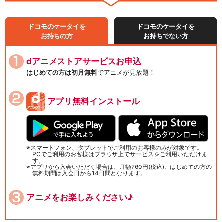
ドコモのケータイを
ドコモのケータイを
お持ちの方
お持ちでない方
dアニメストアサービスお申込
はじめての方は初月無料
でアニメが見放題！
アプリ無料インストール
スマートフォン、タブレットでご利用のお客様のみが対象です。
PCでご利用のお客様はブラウザ上でサービスをご利用いただけま
す。
アプリから入会いただく場合は、月額760円(税込)、はじめての方の
無料期間は入会日から14日間となります。
アニメをお楽しみください♪