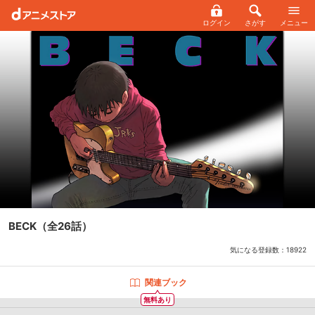
ログイン
さがす
メニュー
BECK
（全26話）
気になる登録数：
18922
関連ブック
無料あり